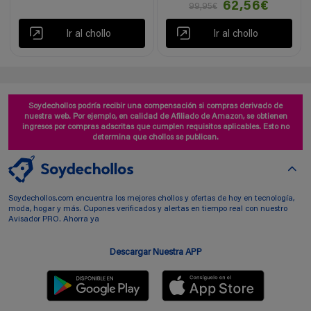
62,56€
99,95€
Ir al chollo
Ir al chollo
Soydechollos podría recibir una compensación si compras derivado de
nuestra web. Por ejemplo, en calidad de Afiliado de Amazon, se obtienen
ingresos por compras adscritas que cumplen requisitos aplicables. Esto no
determina que chollos se publican.
Soydechollos.com encuentra los mejores chollos y ofertas de hoy en tecnología,
moda, hogar y más. Cupones verificados y alertas en tiempo real con nuestro
Avisador PRO. Ahorra ya
Descargar Nuestra APP