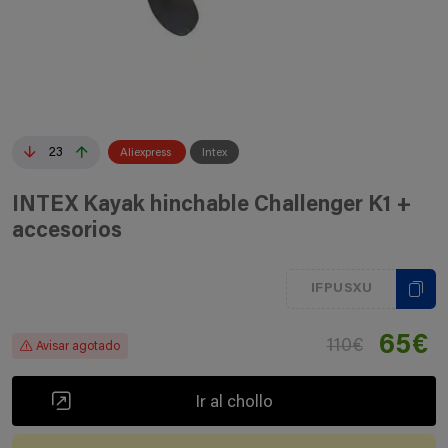
23
Aliexpress
Intex
INTEX Kayak hinchable Challenger K1 +
accesorios
IFPUSXU
65€
110€
Avisar agotado
Ir al chollo