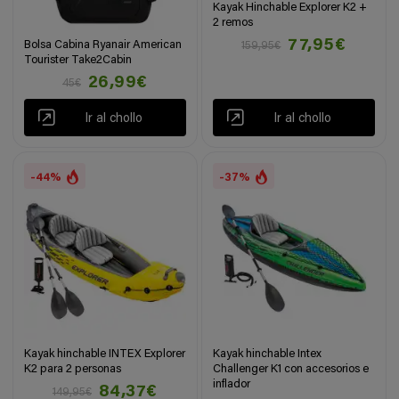
Kayak Hinchable Explorer K2 +
2 remos
77,95€
Bolsa Cabina Ryanair American
159,95€
Tourister Take2Cabin
26,99€
45€
Ir al chollo
Ir al chollo
-44%
-37%
Kayak hinchable INTEX Explorer
Kayak hinchable Intex
K2 para 2 personas
Challenger K1 con accesorios e
inflador
84,37€
149,95€