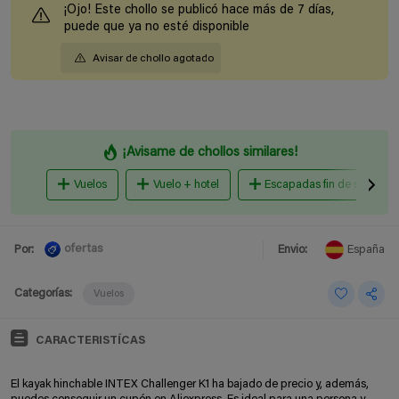
¡Ojo! Este chollo se publicó hace más de 7 días,
puede que ya no esté disponible
Avisar de chollo agotado
¡Avisame de chollos similares!
Vuelos
Vuelo + hotel
Escapadas fin de semana
ofertas
Por:
Envio:
España
Categorías:
Vuelos
CARACTERISTÍCAS
El kayak hinchable INTEX Challenger K1 ha bajado de precio y, además,