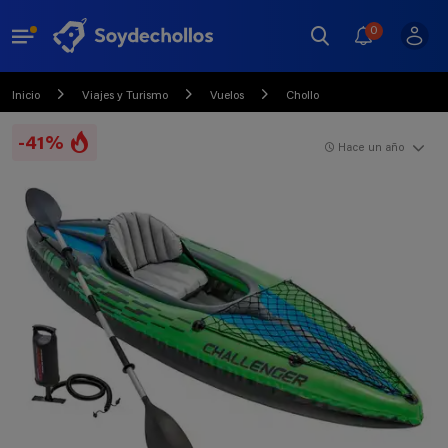
0
Inicio
Viajes y Turismo
Vuelos
Chollo
-41%
Hace un año