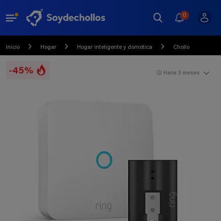
0
Inicio
Hogar
Hogar inteligente y domótica
Chollo
-45%
Hace 3 meses