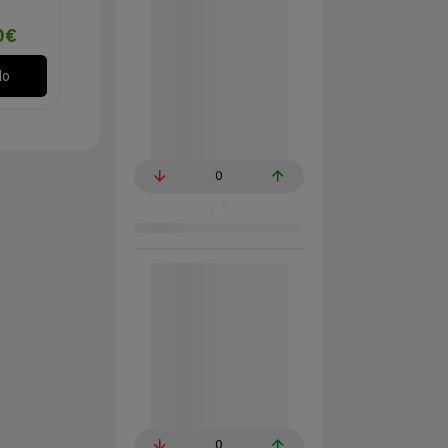
0€
lo
0
0