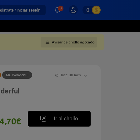
0
0
gístrate / Iniciar sesión
Avisar de chollo agotado
Mr. Wonderful
Hace un mes
derful
Ir al chollo
4,70€