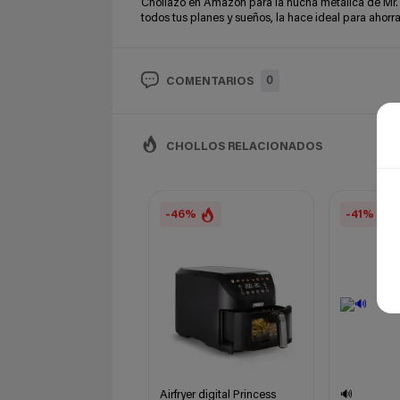
Chollazo en Amazon para la hucha metálica de Mr. 
todos tus planes y sueños, la hace ideal para ahorra
0
COMENTARIOS
CHOLLOS RELACIONADOS
-46%
-41%
Airfryer digital Princess
🔊