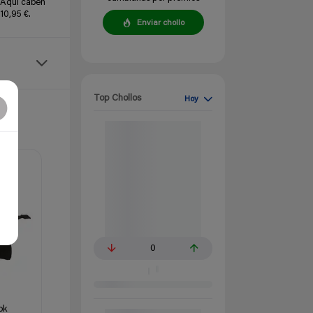
e Aquí caben
10,95 €.
Enviar chollo
Top Chollos
Hoy
0
ok