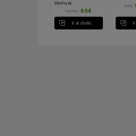
SlimFry 8L
169€
65€
119,99€
Ir al chollo
I