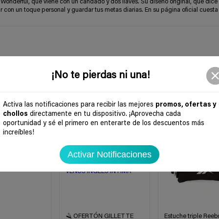
Wonderful, que viene con un candado y dos llaves. Su diseño original, que dic
r con un toque personal y guardar tus metas diarias. En su página oficial cuesta 
¡No te pierdas ni una!
Activa las notificaciones para recibir las mejores
promos, ofertas y
chollos
directamente en tu dispositivo. ¡Aprovecha cada
-35%
-50%
oportunidad y sé el primero en enterarte de los descuentos más
increíbles!
Activar Notificaciones
🪒 OFERTÓN GILLETTE
Estuche triple Reeb