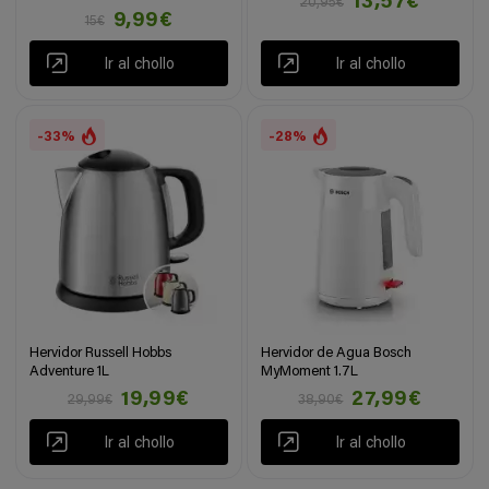
13,57€
20,95€
9,99€
15€
Ir al chollo
Ir al chollo
-33%
-28%
Hervidor Russell Hobbs
Hervidor de Agua Bosch
Adventure 1L
MyMoment 1.7L
19,99€
27,99€
29,99€
38,90€
Ir al chollo
Ir al chollo