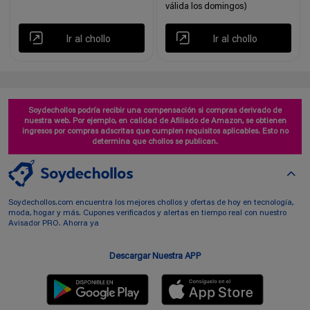
válida los domingos)
Ir al chollo
Ir al chollo
Soydechollos podría recibir una compensación si compras derivado de
nuestra web. Por ejemplo, en calidad de Afiliado de Amazon, se obtienen
ingresos por compras adscritas que cumplen requisitos aplicables. Esto no
determina que chollos se publican.
Soydechollos.com encuentra los mejores chollos y ofertas de hoy en tecnología,
moda, hogar y más. Cupones verificados y alertas en tiempo real con nuestro
Avisador PRO. Ahorra ya
Descargar Nuestra APP