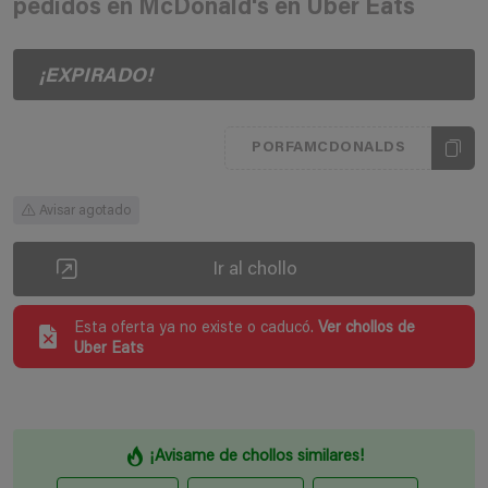
pedidos en McDonald's en Uber Eats
¡EXPIRADO!
PORFAMCDONALDS
Avisar agotado
Ir al chollo
Esta oferta ya no existe o caducó.
Ver chollos de
Uber Eats
¡Avisame de chollos similares!