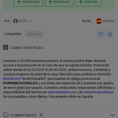
McDonald's
McDelivery
Uber Eats
javier_c
Por:
Envio:
España
Categorías:
Uber Eats
CARACTERISTÍCAS
Limitado a 30.000 primeros usuarios, el usuario podría dejar de tener
acceso a la promoción en el caso de que se supere el límite. Promoción
válida desde el 22/02/2021 al 28/02/2021, ambos inclusive, y limitada a
usuarios mayores de edad de la App Uber Eats para pedidos a domicilio
McDelivery®
de McDonald’s®, que inserten el código promocional
PORFAMCDONALDS
y con límite de redención de 2 pedidos con gastos
de envío gratis por usuario. Consulta condiciones, restaurantes adheridos y
disponibilidad del servicio en
www.ubereats.com
y en
www.mcdonalds.es
.
No acumulable a otras ofertas. Únicamente válido en España.
0
COMENTARIOS