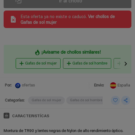
Ir al chollo
Esta oferta ya no existe o caducó.
Ver chollos de
Gafas de sol mujer
¡Avisame de chollos similares!
Gafas de sol mujer
Gafas de sol hombre
unisex 
ofertas
Por:
Envio:
España
Categorías:
Gafas de sol mujer
Gafas de sol hombre
CARACTERISTÍCAS
Montura de TR90 y lentes negras de Nylon de alto rendimiento óptico.