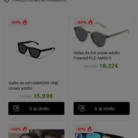
CHOLLOS RELACIONADOS
-54%
-39%
Gafas de Sol unisex adulto
Polaroid PLD AM01/S
18,22€
29,99€
Gafas de sol HAWKERS ONE
Unisex adulto
15,99€
34,99€
Ir al chollo
Ir al chollo
-54%
-81%