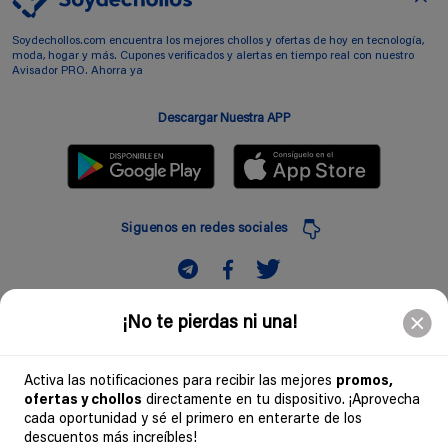
Soydechollos.com encuentra los mejores chollos y ofertas de hoy en tecnología,
moda, hogar y más. Cupones verificados y alertas en tiempo real con nuestro
Avisador PRO. Ahorra ya
Descargar Nuestra APP
Siguenos en redes sociales
Suscribir
¡No te pierdas ni una!
Introduciendo mi correo electronico acepto la politica de privacidad y doy mi
consentimiento a recibir comerciales a traves de mi e-mail
Activa las notificaciones para recibir las mejores
promos,
ofertas y chollos
directamente en tu dispositivo. ¡Aprovecha
Comunidad
cada oportunidad y sé el primero en enterarte de los
descuentos más increíbles!