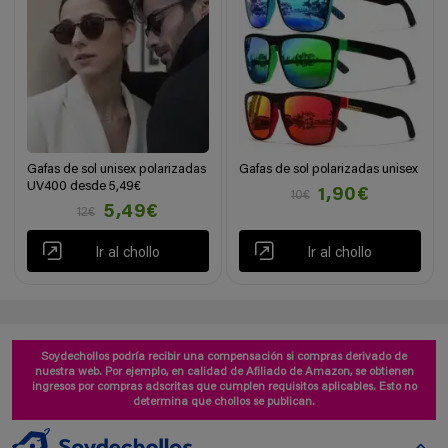
Gafas de sol unisex polarizadas
Gafas de sol polarizadas unisex
UV400 desde 5,49€
1,90€
10€
5,49€
12€
Ir al chollo
Ir al chollo
Soydechollos podría recibir una compensación si compras derivado de
nuestra web. Por ejemplo, en calidad de Afiliado de Amazon, se obtienen
ingresos por compras adscritas que cumplen requisitos aplicables. Esto no
determina que chollos se publican.