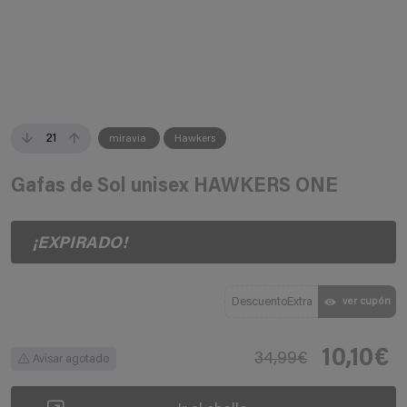
21
miravia
Hawkers
Gafas de Sol unisex HAWKERS ONE
¡EXPIRADO!
DescuentoExtra
ver cupón
10,10€
34,99€
Avisar agotado