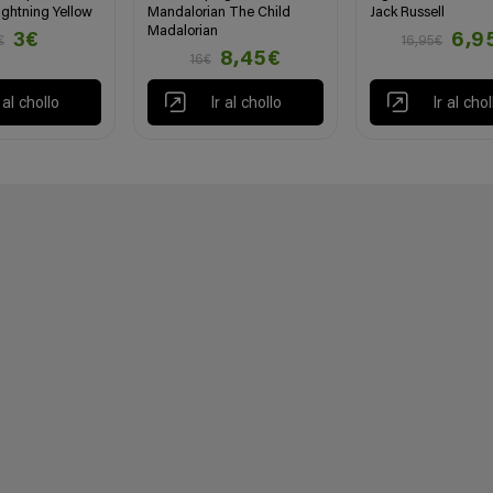
ightning Yellow
Mandalorian The Child
Jack Russell
Madalorian
3€
6,9
€
16,95€
8,45€
16€
r al chollo
Ir al chollo
Ir al chol