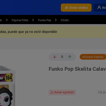
Re
Enviar chollos
ki
Figuras Frikis
Funko Pop
Chollo
 días, puede que ya no esté disponible
0
Amazon España
Funko Pop Skelita Cala
16,
Avisar agotado