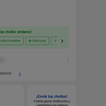
de chollos similares!
 coleccionables
funko pop
Amazon España
Funko Po
s
ONADOS
¡Envía tus chollos!
Podrás ganar chollocoins y
cambiarlas por premios