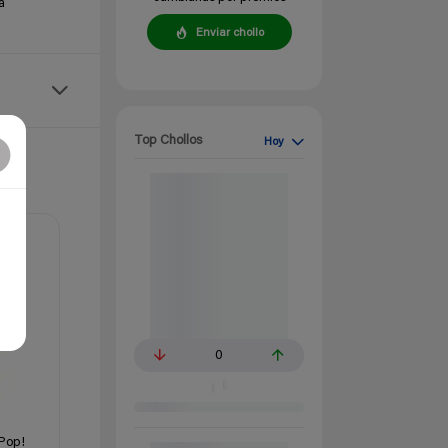
a
Enviar chollo
Top Chollos
Hoy
0
 Pop!