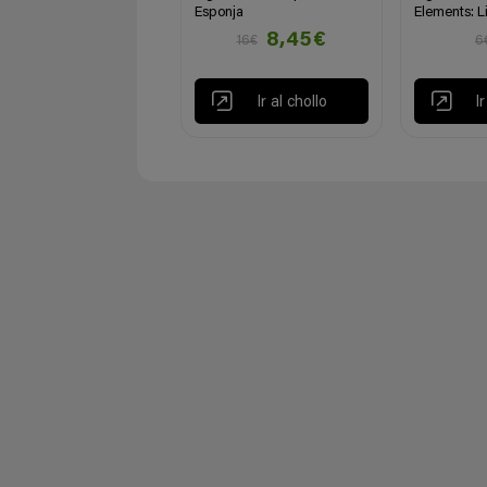
Esponja
Elements: L
8,45€
16€
6
Ir al chollo
I