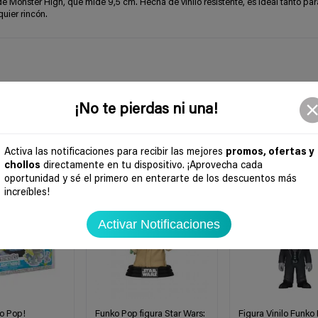
de Monster High, que mide 9,5 cm. Hecha de vinilo resistente, es ideal tanto par
uier rincón.
¡No te pierdas ni una!
Activa las notificaciones para recibir las mejores
promos, ofertas y
chollos
directamente en tu dispositivo. ¡Aprovecha cada
-47%
-59%
oportunidad y sé el primero en enterarte de los descuentos más
increíbles!
Activar Notificaciones
o Pop!
Funko Pop figura Star Wars:
Figura Vinilo Funko