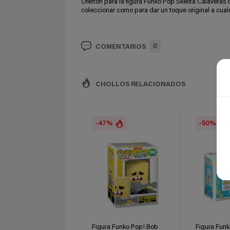
Ofertón para la figura Funko Pop Skelita Calaveras 
coleccionar como para dar un toque original a cualq
0
COMENTARIOS
CHOLLOS RELACIONADOS
-47%
-50%
Figura Funko Pop! Bob
Figura Funk