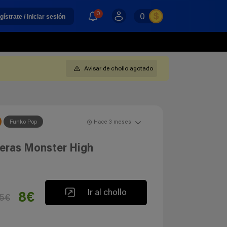
0
0
gístrate / Iniciar sesión
Avisar de chollo agotado
Funko Pop
Hace 3 meses
veras Monster High
Ir al chollo
8€
95€