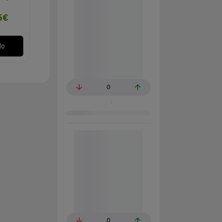
5€
lo
0
0