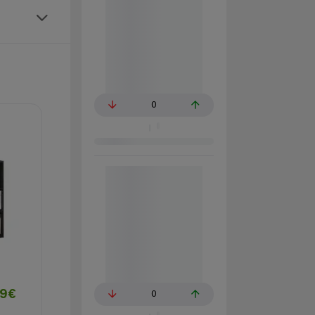
0
99€
0