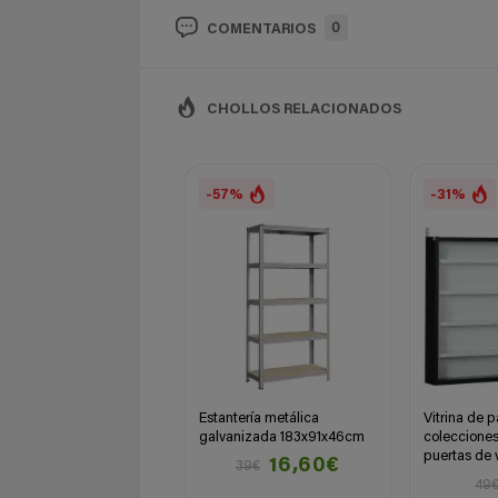
0
COMENTARIOS
CHOLLOS RELACIONADOS
-57%
-31%
Estantería metálica
Vitrina de 
galvanizada 183x91x46cm
colecciones
puertas de v
16,60€
39€
49