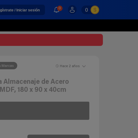
0
0
gístrate / Iniciar sesión
s Marcas
Hace 2 años
ra Almacenaje de Acero
 MDF, 180 x 90 x 40cm