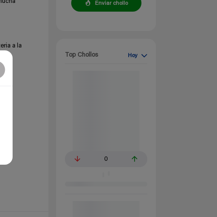
 mucha
Enviar chollo
ria a la
Top Chollos
Hoy
tar
.
0