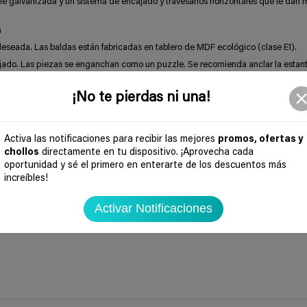
icie galvanizada y un sistema de encajado y travesaños horizontales que le dan
m
 deseada. Las baldas están fabricadas en tablero de MDF ecológico (clase E1).
ajado. Las piezas se enganchan como un puzzle. Se recomienda anclar la estante
cionar una plena estabilidad.
o habitación. Bordes redondeados para evitar cortes. Bases de plástico para evi
¡No te pierdas ni una!
 trasteros, sótanos y fábricas. También se puede convertir en 2 bancos de trabajo
Activa las notificaciones para recibir las mejores
promos, ofertas y
chollos
directamente en tu dispositivo. ¡Aprovecha cada
oportunidad y sé el primero en enterarte de los descuentos más
increíbles!
Activar Notificaciones