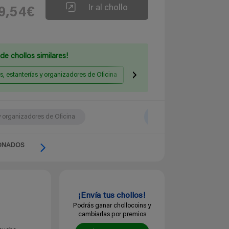
Ir al chollo
9,54€
de chollos similares!
s, estanterías y organizadores de Oficina
Mesas de salón y comedor
y organizadores de Oficina
ONADOS
¡Envía tus chollos!
Podrás ganar chollocoins y
cambiarlas por premios