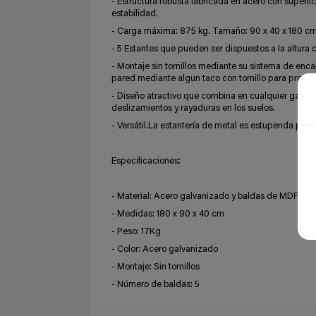
- Estructura robusta fabricada en acero con superf
estabilidad.
- Carga máxima: 875 kg. Tamaño: 90 x 40 x 180 c
- 5 Estantes que pueden ser dispuestos a la altura
- Montaje sin tornillos mediante su sistema de enc
pared mediante algun taco con tornillo para propor
- Diseño atractivo que combina en cualquier garaje 
deslizamientos y rayaduras en los suelos.
- Versátil.La estantería de metal es estupenda para
Especificaciones:
- Material: Acero galvanizado y baldas de MDF
- Medidas: 180 x 90 x 40 cm
- Peso: 17Kg
- Color: Acero galvanizado
- Montaje: Sin tornillos
- Número de baldas: 5