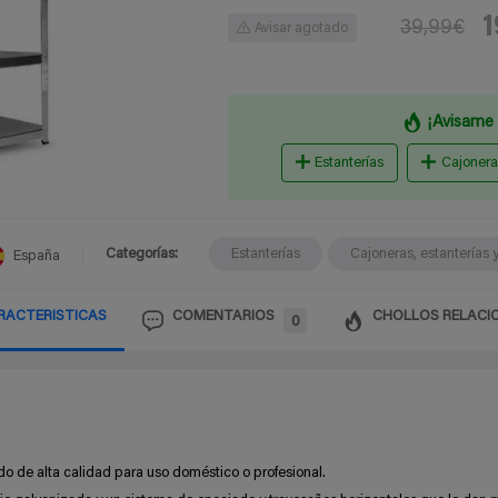
1
39,99€
Avisar agotado
¡Avisame 
Estanterías
Cajonera
Categorías:
Estanterías
Cajoneras, estanterías 
España
RACTERISTICAS
COMENTARIOS
CHOLLOS RELACI
0
do de alta calidad para uso doméstico o profesional.