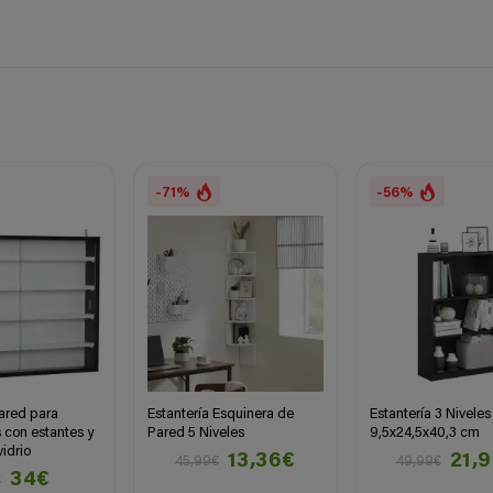
-71%
-56%
pared para
Estantería Esquinera de
Estantería 3 Niveles
 con estantes y
Pared 5 Niveles
9,5x24,5x40,3 cm
idrio
13,36€
21,
45,99€
49,99€
34€
€