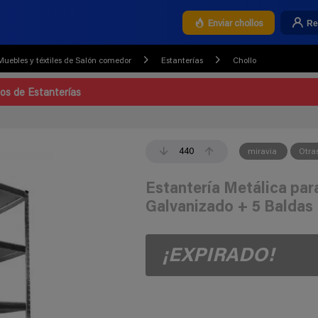
Re
Enviar chollos
Muebles y téxtiles de Salón comedor
Estanterías
Chollo
los de Estanterías
440
miravia
Otra
Estantería Metálica pa
Galvanizado + 5 Baldas
¡EXPIRADO!