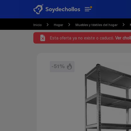
Inicio
Hogar
Muebles y téxtiles del hogar
Esta oferta ya no existe o caducó.
Ver chol
-51%