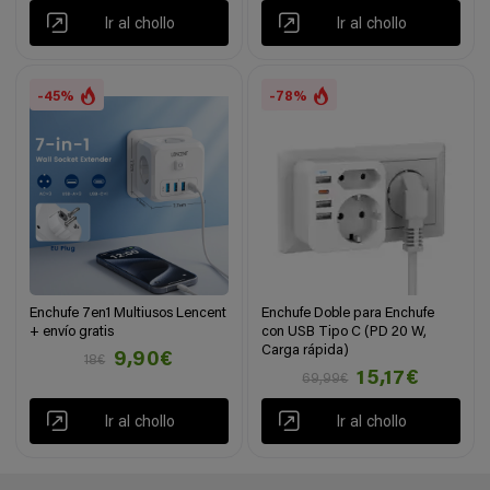
Ir al chollo
Ir al chollo
-45%
-78%
Enchufe 7en1 Multiusos Lencent
Enchufe Doble para Enchufe
+ envío gratis
con USB Tipo C (PD 20 W,
Carga rápida)
9,90€
18€
15,17€
69,99€
Ir al chollo
Ir al chollo