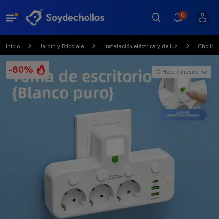
0
Inicio
Jardín y Bricolaje
Instalación eléctrica y de luz
Chollo
-60%
Hace 7 meses