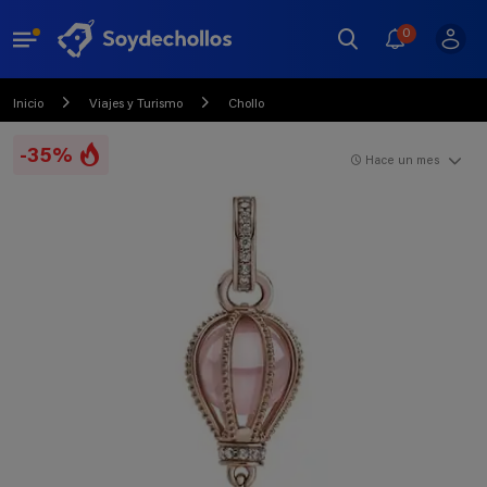
0
Inicio
Viajes y Turismo
Chollo
-35%
Hace un mes