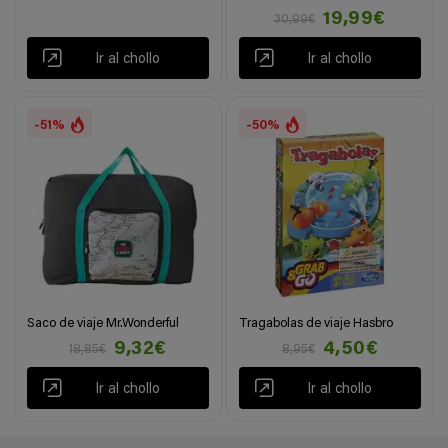
19,99€
30,99€
Ir al chollo
Ir al chollo
-51%
-50%
Saco de viaje Mr.Wonderful
Tragabolas de viaje Hasbro
9,32€
4,50€
18,85€
8,95€
Ir al chollo
Ir al chollo