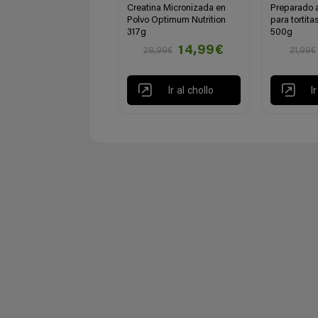
Creatina Micronizada en
Preparado a
Polvo Optimum Nutrition
para tortita
317g
500g
14,99€
28,99€
21,99€
Ir al chollo
I