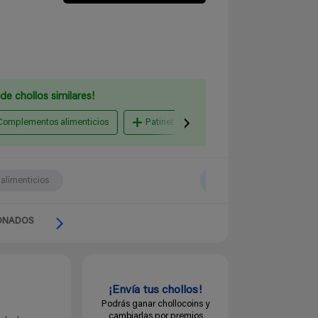
de chollos similares!
Complementos alimenticios
Patinetes y Movilidad urbana
Balo
limenticios
ONADOS
¡Envía tus chollos!
Podrás ganar chollocoins y
cambiarlas por premios