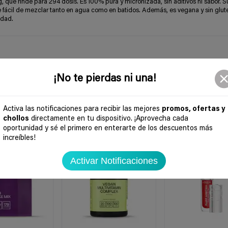
g, que rinde para 294 dosis. Es 100% pura y micronizada, sin aditivos ni sabor. S
ace fácil de mezclar tanto en agua como en batidos. Además, es vegana y sin glut
idad.
¡No te pierdas ni una!
Activa las notificaciones para recibir las mejores
promos, ofertas y
chollos
directamente en tu dispositivo. ¡Aprovecha cada
oportunidad y sé el primero en enterarte de los descuentos más
-37%
-56%
increíbles!
Activar Notificaciones