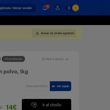
0
0
gístrate / Iniciar sesión
Avisar de chollo agotado
Otras Marcas
Hace 5 meses
 polvo, 1kg
DescuentoExtra
ver cupón
Ir al chollo
14€
7€