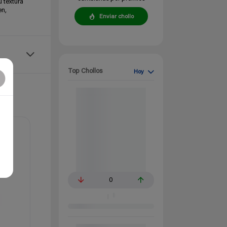
u textura
en,
Enviar chollo
Top Chollos
Hoy
0