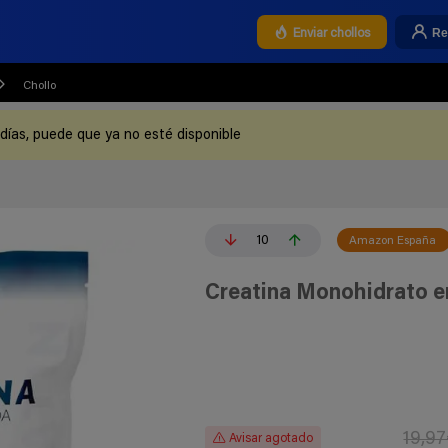
Re
Enviar chollos
Chollo
 días, puede que ya no esté disponible
10
Amazon España
Creatina Monohidrato en
19,9
Avisar agotado