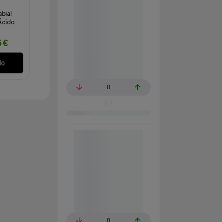
abial
Ácido
5€
lo
0
0