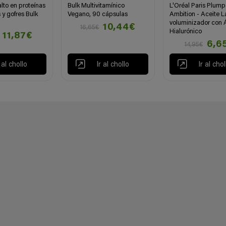
lto en proteínas
Bulk Multivitamínico
L'Oréal Paris Plump
s y gofres Bulk
Vegano, 90 cápsulas
Ambition - Aceite L
voluminizador con 
10,44€
16,65€
Hialurónico
11,87€
6,6
14,95€
r al chollo
Ir al chollo
Ir al chol