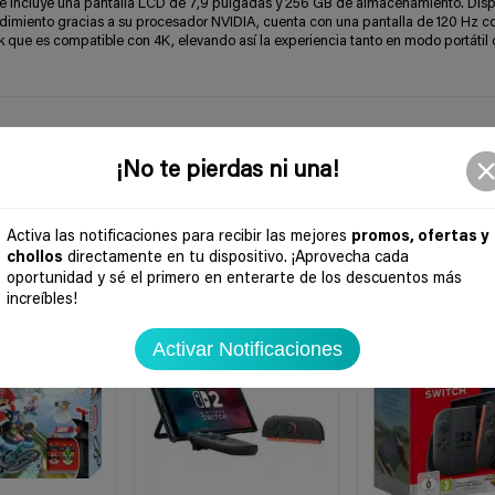
e incluye una pantalla LCD de 7,9 pulgadas y 256 GB de almacenamiento. Disp
endimiento gracias a su procesador NVIDIA, cuenta con una pantalla de 120 Hz c
que es compatible con 4K, elevando así la experiencia tanto en modo portátil
¡No te pierdas ni una!
Activa las notificaciones para recibir las mejores
promos, ofertas y
chollos
directamente en tu dispositivo. ¡Aprovecha cada
oportunidad y sé el primero en enterarte de los descuentos más
increíbles!
-25%
-29%
Activar Notificaciones