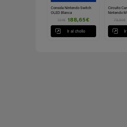
Consola Nintendo Switch
Circuito Ca
OLED Blanca
Nintendo Ma
188,65€
334€
79,90€
Ir al chollo
I