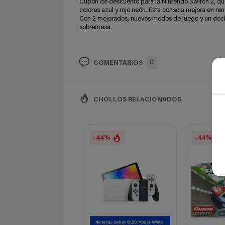
Cupón de descuento para la Nintendo Switch 2, qu
colores azul y rojo neón. Esta consola mejora en r
Con 2 mejorados, nuevos modos de juego y un dock 
sobremesa.
0
COMENTARIOS
CHOLLOS RELACIONADOS
-44%
-44%