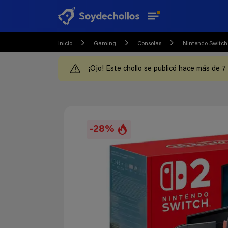
Inicio
Gaming
Consolas
Nintendo Switch
¡Ojo! Este chollo se publicó hace más de 7
-28%