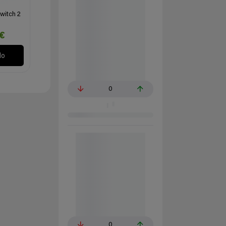
witch 2
€
lo
0
0