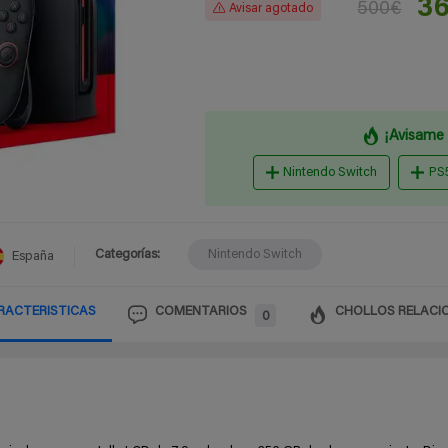
36
500€
Avisar agotado
¡Avisame 
Nintendo Switch
PS
Categorías:
Nintendo Switch
España
RACTERISTICAS
COMENTARIOS
CHOLLOS RELACI
0