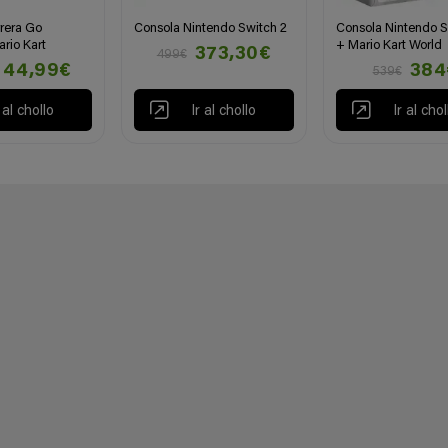
rrera Go
Consola Nintendo Switch 2
Consola Nintendo S
rio Kart
+ Mario Kart World
373,30€
499€
44,99€
384
539€
r al chollo
Ir al chollo
Ir al chol