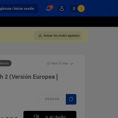
0
0
gístrate / Iniciar sesión
Avisar de chollo agotado
ntendo
Hace 23 días
 2 (Versión Europea |
VSES06
Ir al chollo