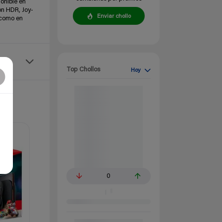
onible en
on HDR, Joy-
Enviar chollo
 como en
Top Chollos
Hoy
0