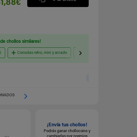
1,88€
de chollos similares!
5
Consolas retro, mini y arcade
Xbox Series X
Aliexpre
ONADOS
¡Envía tus chollos!
Podrás ganar chollocoins y
cambiarlas por premios