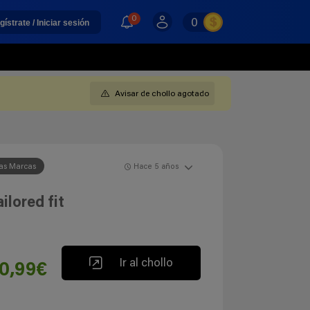
0
0
gístrate / Iniciar sesión
Avisar de chollo agotado
as Marcas
Hace 5 años
ilored fit
Ir al chollo
0,99€