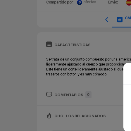
ofertas
Compartido por:
Envio:
CA
CARACTERISTÍCAS
Se trata de un conjunto compuesto por una americana
ligeramente ajustado al cuerpo que proporciona un
Este tiene un corte ligeramente ajustado al cuerpo 
traseros con botón y es muy cómodo.
0
COMENTARIOS
CHOLLOS RELACIONADOS