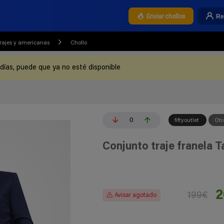
Re
Enviar chollos
rajes y americanas
Chollo
 días, puede que ya no esté disponible
0
fiftyoutlet
Otr
Conjunto traje franela Ta
2
199€
Avisar agotado