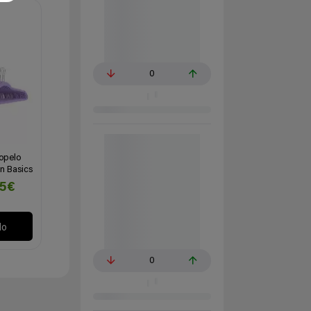
0
iopelo
n Basics
55€
lo
0