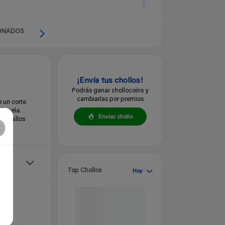
ONADOS
¡Envía tus chollos!
Podrás ganar chollocoins y
cambiarlas por premios
e un corte
franela.
Enviar chollo
bolsillos
Top Chollos
Hoy