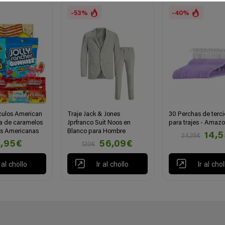
-53%
-40%
ículos American
Traje Jack & Jones
30 Perchas de terc
a de caramelos
Jprfranco Suit Noos en
para trajes - Amazo
as Americanas
Blanco para Hombre
14,
24,25€
,95€
56,09€
120€
r al chollo
Ir al chollo
Ir al chol