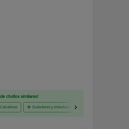
de chollos similares!
Calcetines
Sudaderas y chándales
Punto, Jersey y Chalecos