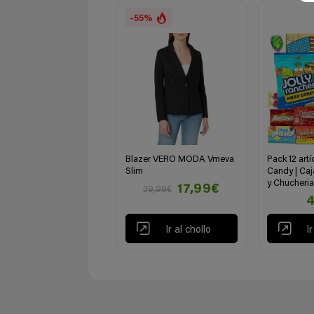
-55%
Blazer VERO MODA Vmeva
Pack 12 art
Slim
Candy | Caj
y Chucheri
17,99€
39,99€
4
Ir al chollo
I