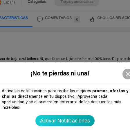
Categorías:
Trajes y americanas
España
RACTERISTICAS
COMENTARIOS
CHOLLOS RELACI
0
 de traje azul tailored fit, que tiene un tejido de franela 100% lana. Dispone d
a silueta cómoda y viene acompañada de un pantalón de traje azul también de 
que proporciona una silueta cómo da y actualizada. Pantalón sin pinzas con dos 
¡No te pierdas ni una!
Activa las notificaciones para recibir las mejores
promos, ofertas y
chollos
directamente en tu dispositivo. ¡Aprovecha cada
oportunidad y sé el primero en enterarte de los descuentos más
increíbles!
Activar Notificaciones