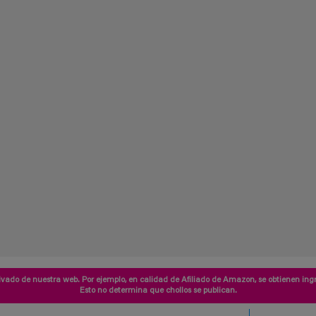
vado de nuestra web. Por ejemplo, en calidad de Afiliado de Amazon, se obtienen ingr
Esto no determina que chollos se publican.