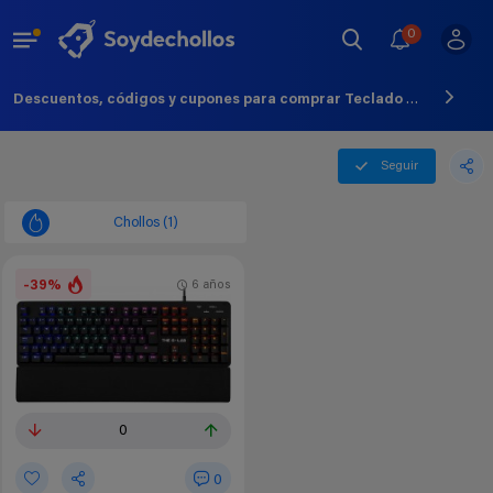
0
Descuentos, códigos y cupones para comprar Teclado Mecanico - Agosto - 2026
Seguir
Chollos (1)
-39%
6 años
0
0