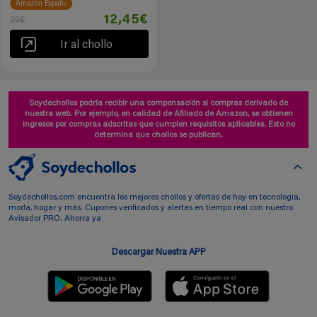
Amazon España
12,45€
25€
Ir al chollo
Soydechollos podría recibir una compensación si compras derivado de
nuestra web. Por ejemplo, en calidad de Afiliado de Amazon, se obtienen
ingresos por compras adscritas que cumplen requisitos aplicables. Esto no
determina que chollos se publican.
Soydechollos.com encuentra los mejores chollos y ofertas de hoy en tecnología,
moda, hogar y más. Cupones verificados y alertas en tiempo real con nuestro
Avisador PRO. Ahorra ya
Descargar Nuestra APP