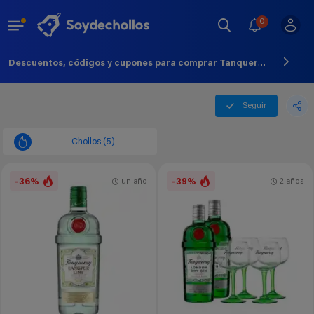
0
Descuentos, códigos y cupones para comprar Tanqueray - Agosto - 2026
Seguir
Chollos (5)
-36%
-39%
un año
2 años