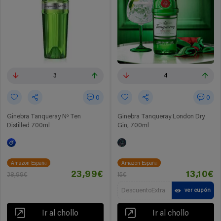
3
4
0
0
Ginebra Tanqueray Nº Ten
Ginebra Tanqueray London Dry
Distilled 700ml
Gin, 700ml
Amazon España
Amazon España
23,99€
13,10€
38,99€
15€
DescuentoExtra
ver cupón
Ir al chollo
Ir al chollo