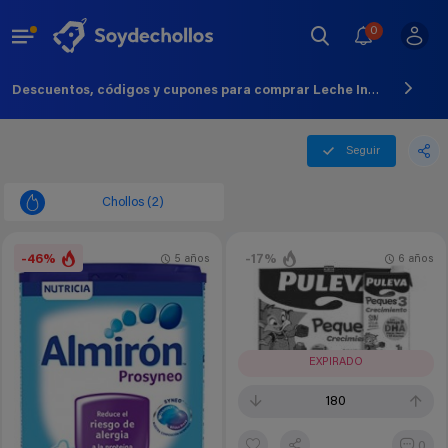
0
Descuentos, códigos y cupones para comprar Leche Infantil - Agosto - 2026
Seguir
Chollos (2)
-46%
-17%
5 años
6 años
EXPIRADO
180
0