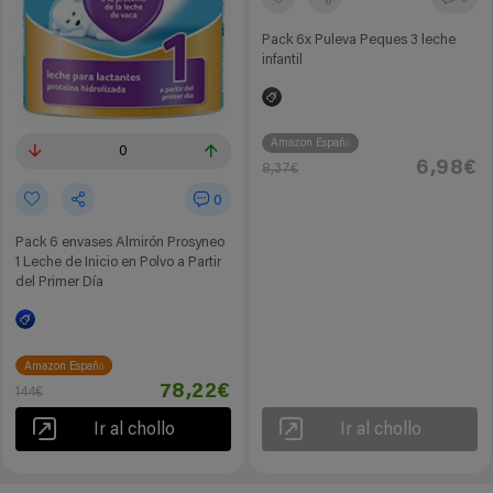
Pack 6x Puleva Peques 3 leche
infantil
Amazon España
0
6,98€
8,37€
0
Pack 6 envases Almirón Prosyneo
1 Leche de Inicio en Polvo a Partir
del Primer Día
Amazon España
78,22€
144€
Ir al chollo
Ir al chollo