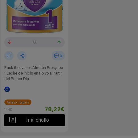
0
0
Pack 6 envases Almirón Prosyneo
1 Leche de Inicio en Polvo a Partir
del Primer Día
Amazon España
78,22€
144€
Ir al chollo