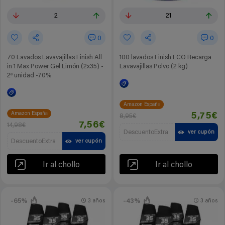
2
21
0
0
70 Lavados Lavavajillas Finish All
100 lavados Finish ECO Recarga
in 1 Max Power Gel Limón (2x35) -
Lavavajillas Polvo (2 kg)
2ª unidad -70%
Amazon España
Amazon España
5,75€
8,95€
7,56€
14,98€
DescuentoExtra
ver cupón
DescuentoExtra
ver cupón
Ir al chollo
Ir al chollo
-65%
-43%
3 años
3 años