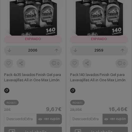
EXPIRADO
EXPIRADO
2006
2959
0
0
Pack 4x35 lavados Finish Gel para
Pack 140 lavados Finish Gel para
Lavavajillas All in One Max Limón
Lavavajillas All in One Max Limón
miravia
miravia
9,67€
16,46€
28€
28,95€
DescuentoExtra
DescuentoExtra
ver cupón
ver cupón