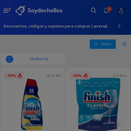
0
Descuentos, códigos y cupones para comprar Lavavajillas Lavados - Agosto - 2026
Seguir
Chollos (4)
-50%
-36%
un año
2 años