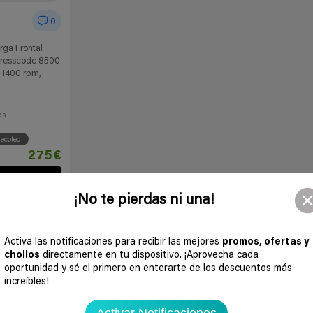
0
ga Frontal
Dresscode 8500
, 1400 rpm,
os
ecotec
275€
 chollo
¡No te pierdas ni una!
Activa las notificaciones para recibir las mejores
promos, ofertas y
chollos
directamente en tu dispositivo. ¡Aprovecha cada
oportunidad y sé el primero en enterarte de los descuentos más
increíbles!
Activar Notificaciones