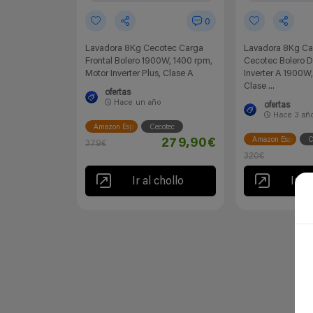
0
Lavadora 8Kg Cecotec Carga
Lavadora 8Kg Car
Frontal Bolero 1900W, 1400 rpm,
Cecotec Bolero 
Motor Inverter Plus, Clase A
Inverter A 1900W
Clase ...
ofertas
Hace
un año
ofertas
Hace
3 añ
Amazon España
Cecotec
Amazon España
C
279,90€
379€
320€
Ir al chollo
Ir al