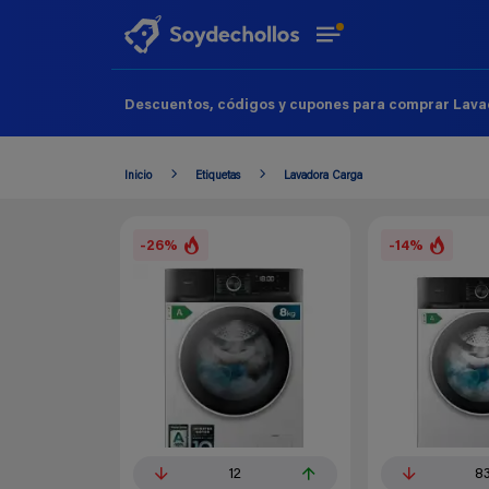
Descuentos, códigos y cupones para comprar Lava
Inicio
Etiquetas
Lavadora Carga
-26%
-14%
12
8