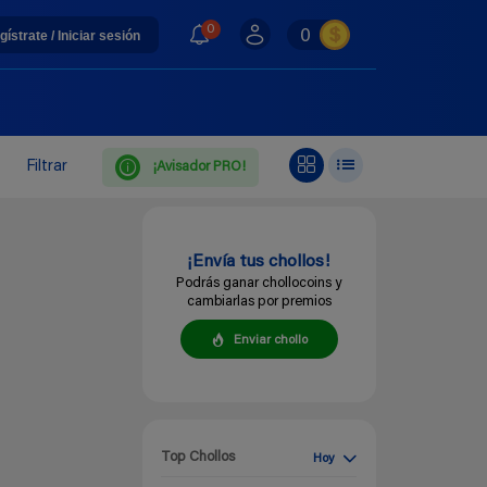
0
0
gístrate / Iniciar sesión
Filtrar
¡Avisador PRO!
¡Envía tus chollos!
Podrás ganar chollocoins y
cambiarlas por premios
Enviar chollo
Top Chollos
Hoy