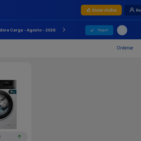
Re
Enviar chollos
Seguir
dora Carga - Agosto - 2026
Ordenar
3