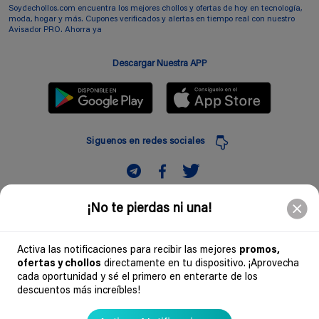
Soydechollos.com encuentra los mejores chollos y ofertas de hoy en tecnología,
moda, hogar y más. Cupones verificados y alertas en tiempo real con nuestro
Avisador PRO. Ahorra ya
Descargar Nuestra APP
Siguenos en redes sociales
Suscribir
¡No te pierdas ni una!
Introduciendo mi correo electronico acepto la politica de privacidad y doy mi
consentimiento a recibir comerciales a traves de mi e-mail
Activa las notificaciones para recibir las mejores
promos,
ofertas y chollos
directamente en tu dispositivo. ¡Aprovecha
Comunidad
cada oportunidad y sé el primero en enterarte de los
descuentos más increíbles!
Legal