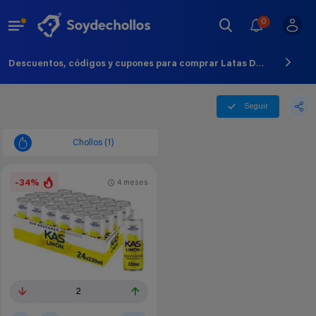
0
Descuentos, códigos y cupones para comprar Latas De - Agosto - 2026
Seguir
Chollos (1)
-34%
4 meses
2