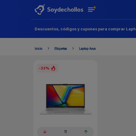
Descuentos, códigos y cupones para comprar Lapto
Inicio
Etiquetas
Laptop Asus
-33%
11