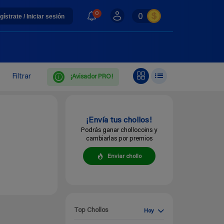
0
0
gístrate / Iniciar sesión
Filtrar
¡Avisador PRO!
¡Envía tus chollos!
Podrás ganar chollocoins y
cambiarlas por premios
Enviar chollo
Top Chollos
Hoy