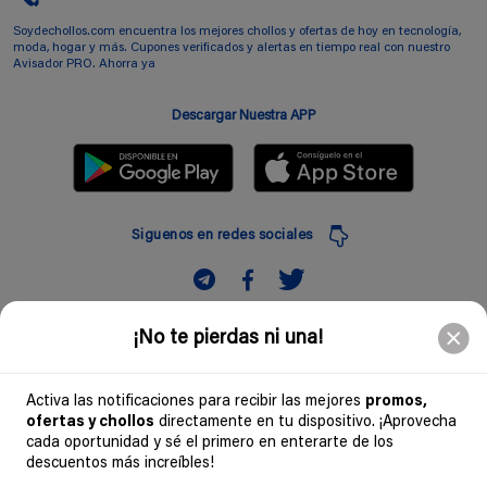
Soydechollos.com encuentra los mejores chollos y ofertas de hoy en tecnología,
moda, hogar y más. Cupones verificados y alertas en tiempo real con nuestro
Avisador PRO. Ahorra ya
Descargar Nuestra APP
Siguenos en redes sociales
Suscribir
¡No te pierdas ni una!
Introduciendo mi correo electronico acepto la politica de privacidad y doy mi
consentimiento a recibir comerciales a traves de mi e-mail
Activa las notificaciones para recibir las mejores
promos,
ofertas y chollos
directamente en tu dispositivo. ¡Aprovecha
Comunidad
cada oportunidad y sé el primero en enterarte de los
descuentos más increíbles!
Legal