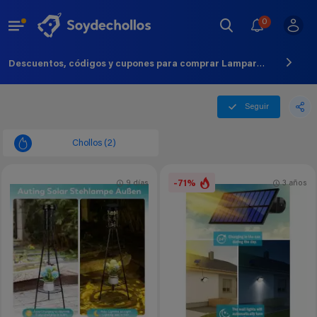
0
Descuentos, códigos y cupones para comprar Lampara Solar - Agosto - 2026
Seguir
Chollos (2)
-71%
9 días
3 años