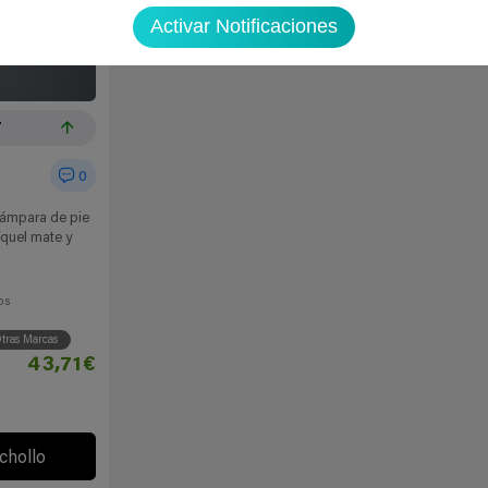
Activar Notificaciones
7
0
 Lámpara de pie
íquel mate y
os
tras Marcas
43,71€
 chollo