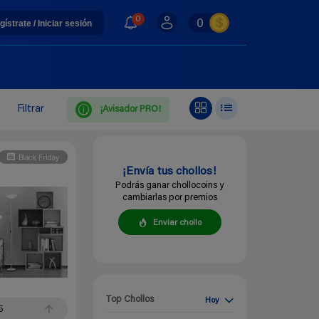
0
0
gístrate / Iniciar sesión
Filtrar
¡Avisador PRO!
Black Friday
¡Envía tus chollos!
Podrás ganar chollocoins y
cambiarlas por premios
Enviar chollo
Top Chollos
Hoy
5