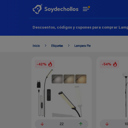
Descuentos, códigos y cupones para comprar Lampa
Inicio
Etiquetas
Lampara Pie
-42%
-54%
22
1