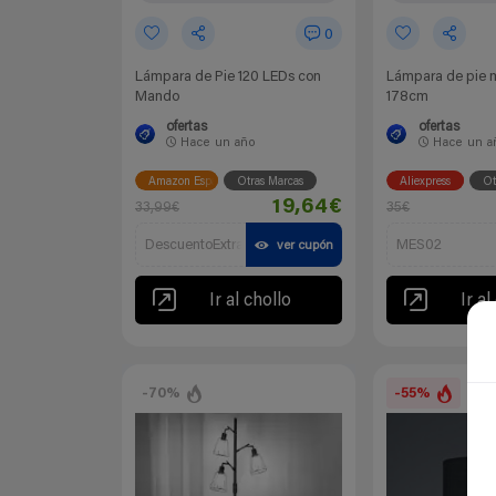
0
Lámpara de Pie 120 LEDs con
Lámpara de pie 
Mando
178cm
ofertas
ofertas
Hace
un año
Hace
un a
Amazon España
Otras Marcas
Aliexpress
Ot
19,64€
33,99€
35€
DescuentoExtra
MES02
ver cupón
Ir al chollo
Ir al
-70%
-55%