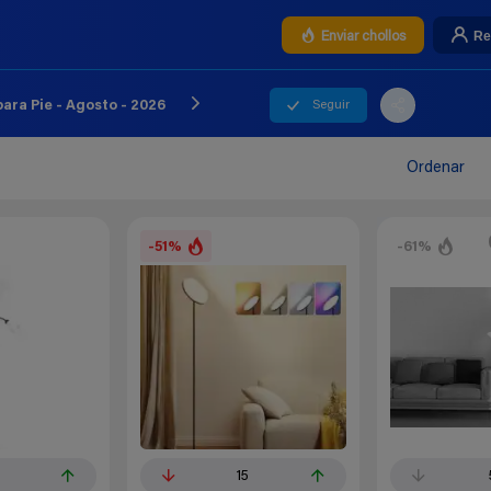
Re
Enviar chollos
Seguir
ra Pie - Agosto - 2026
Ordenar
-51%
-61%
0
15