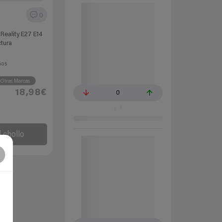
0
Reality E27 E14
ctura
ños
Otras Marcas
18,98€
0
l chollo