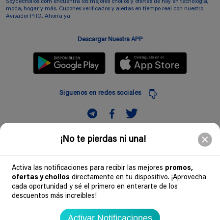
Soydechollos.com encuentra los mejores chollos y ofertas de hoy en tecnología,
moda, hogar y más. Cupones verificados y alertas en tiempo real con nuestro
Avisador PRO. Ahorra ya
Descargar Nuestra APP
Siguenos en redes sociales
Suscribir
¡No te pierdas ni una!
Introduciendo mi correo electronico acepto la politica de privacidad y doy mi
consentimiento a recibir comerciales a traves de mi e-mail
Activa las notificaciones para recibir las mejores
promos,
ofertas y chollos
directamente en tu dispositivo. ¡Aprovecha
Comunidad
cada oportunidad y sé el primero en enterarte de los
descuentos más increíbles!
Legal
Activar Notificaciones