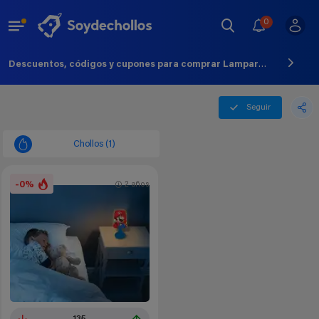
0
Descuentos, códigos y cupones para comprar Lampara De Mesita - Agosto - 2026
Seguir
Chollos (1)
-0%
2 años