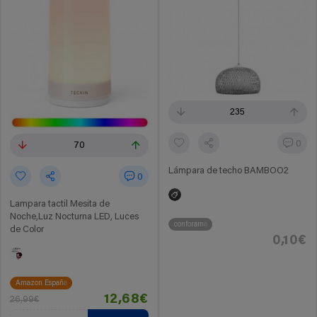
235
0
70
Lámpara de techo BAMBOO2
0
Lampara tactil Mesita de
Noche,Luz Nocturna LED, Luces
conforama
de Color
0,10€
Amazon España
12,68€
26,99€