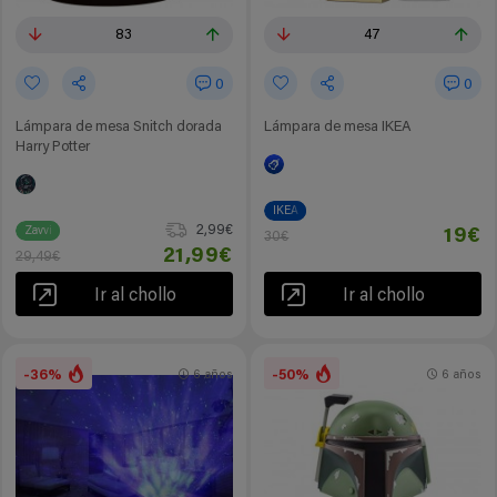
83
47
0
0
Lámpara de mesa Snitch dorada
Lámpara de mesa IKEA
Harry Potter
IKEA
2,99€
Zavvi
19€
30€
21,99€
29,49€
Ir al chollo
Ir al chollo
-36%
-50%
6 años
6 años