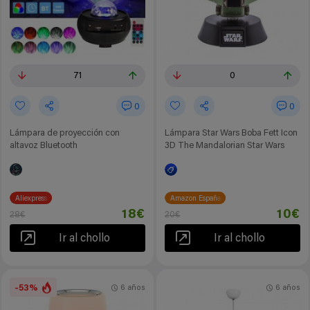
71
0
0
0
Lámpara de proyección con
Lámpara Star Wars Boba Fett Icon
altavoz Bluetooth
3D The Mandalorian Star Wars
Aliexpress
Amazon España
18€
10€
28€
20€
Ir al chollo
Ir al chollo
-53%
6 años
6 años