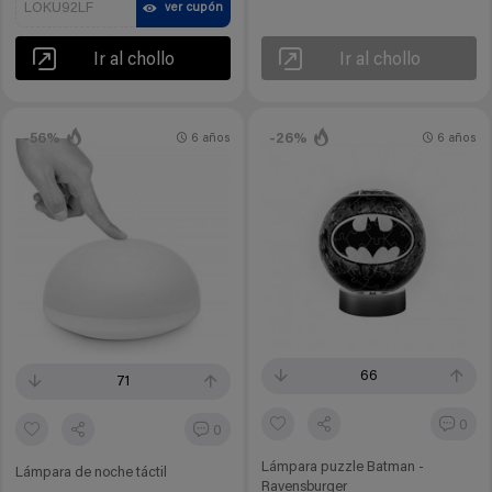
LOKU92LF
ver cupón
Ir al chollo
Ir al chollo
-56%
-26%
6 años
6 años
66
71
0
0
Lámpara puzzle Batman -
Lámpara de noche táctil
Ravensburger