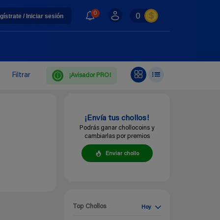
0
0
gístrate / Iniciar sesión
Filtrar
¡Avisador PRO!
¡Envía tus chollos!
Podrás ganar chollocoins y
cambiarlas por premios
Enviar chollo
Top Chollos
Hoy