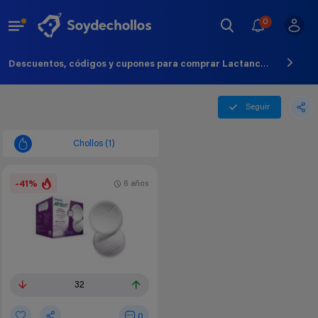
0
Descuentos, códigos y cupones para comprar Lactancia Y Alimentacion - Agosto - 2026
Seguir
Chollos (1)
-41%
6 años
32
0