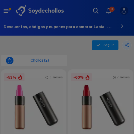
0
Descuentos, códigos y cupones para comprar Labial - Agosto - 2026
Seguir
Chollos (2)
-53%
-60%
6 meses
7 meses