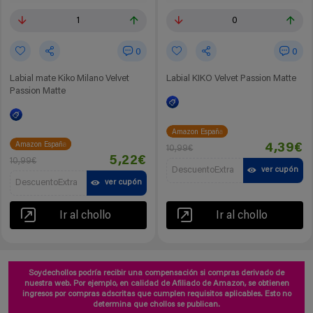
1
0
0
0
Labial mate Kiko Milano Velvet
Labial KIKO Velvet Passion Matte
Passion Matte
Amazon España
Amazon España
4,39€
10,99€
5,22€
10,99€
DescuentoExtra
ver cupón
DescuentoExtra
ver cupón
Ir al chollo
Ir al chollo
Soydechollos podría recibir una compensación si compras derivado de
nuestra web. Por ejemplo, en calidad de Afiliado de Amazon, se obtienen
ingresos por compras adscritas que cumplen requisitos aplicables. Esto no
determina que chollos se publican.