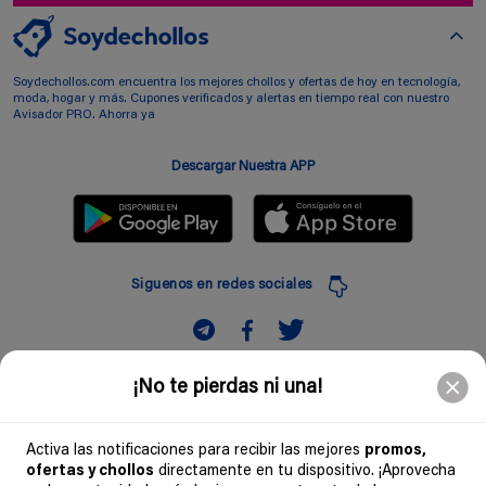
Soydechollos.com encuentra los mejores chollos y ofertas de hoy en tecnología,
moda, hogar y más. Cupones verificados y alertas en tiempo real con nuestro
Avisador PRO. Ahorra ya
Descargar Nuestra APP
Siguenos en redes sociales
Suscribir
¡No te pierdas ni una!
Introduciendo mi correo electronico acepto la politica de privacidad y doy mi
consentimiento a recibir comerciales a traves de mi e-mail
Activa las notificaciones para recibir las mejores
promos,
ofertas y chollos
directamente en tu dispositivo. ¡Aprovecha
Comunidad