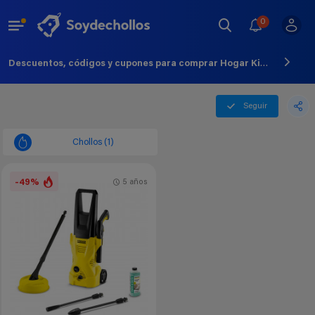
0
Descuentos, códigos y cupones para comprar Hogar Kit - Agosto - 2026
Seguir
Chollos (1)
-49%
5 años