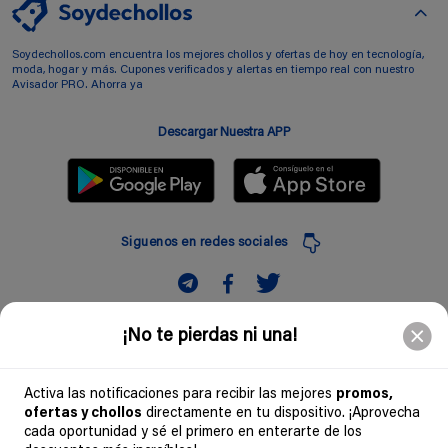
Soydechollos.com encuentra los mejores chollos y ofertas de hoy en tecnología,
moda, hogar y más. Cupones verificados y alertas en tiempo real con nuestro
Avisador PRO. Ahorra ya
Descargar Nuestra APP
Siguenos en redes sociales
Suscribir
¡No te pierdas ni una!
Introduciendo mi correo electronico acepto la politica de privacidad y doy mi
consentimiento a recibir comerciales a traves de mi e-mail
Activa las notificaciones para recibir las mejores
promos,
ofertas y chollos
directamente en tu dispositivo. ¡Aprovecha
Comunidad
cada oportunidad y sé el primero en enterarte de los