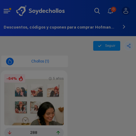
0
Descuentos, códigos y cupones para comprar Hofmann - Agosto - 2026
Seguir
Chollos (1)
-64%
5 años
288