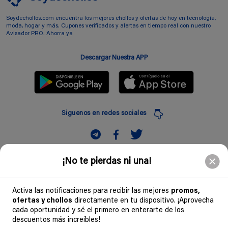
Soydechollos.com encuentra los mejores chollos y ofertas de hoy en tecnología,
moda, hogar y más. Cupones verificados y alertas en tiempo real con nuestro
Avisador PRO. Ahorra ya
Descargar Nuestra APP
Siguenos en redes sociales
Suscribir
¡No te pierdas ni una!
Introduciendo mi correo electronico acepto la politica de privacidad y doy mi
consentimiento a recibir comerciales a traves de mi e-mail
Activa las notificaciones para recibir las mejores
promos,
ofertas y chollos
directamente en tu dispositivo. ¡Aprovecha
Comunidad
cada oportunidad y sé el primero en enterarte de los
descuentos más increíbles!
Legal