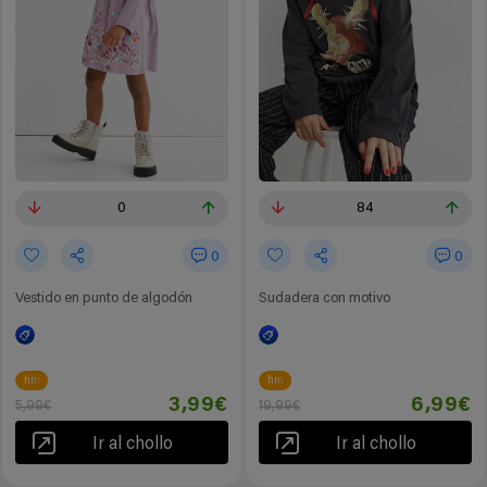
0
84
0
0
Vestido en punto de algodón
Sudadera con motivo
hm
hm
3,99€
6,99€
5,99€
19,99€
Ir al chollo
Ir al chollo