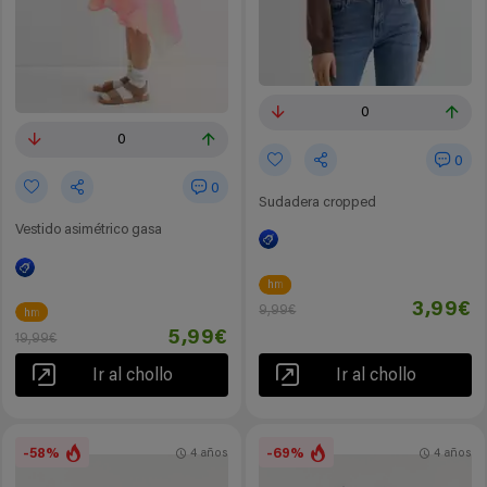
0
0
0
0
Sudadera cropped
Vestido asimétrico gasa
hm
3,99€
9,99€
hm
5,99€
19,99€
Ir al chollo
Ir al chollo
-58%
-69%
4 años
4 años