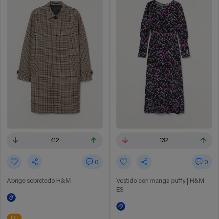
412
132
0
0
Abrigo sobretodo H&M
Vestido con manga puffy | H&M
ES
hm