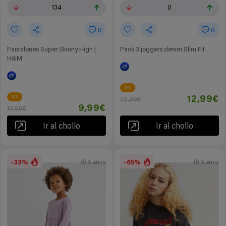
134
0
0
0
Pantalones Super Skinny High |
Pack 3 joggers denim Slim Fit
H&M
hm
hm
12,99€
29,99€
9,99€
19,99€
Ir al chollo
Ir al chollo
-33%
-65%
5 años
5 años