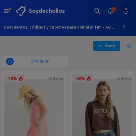
0
Descuentos, códigos y cupones para comprar Hm - Agosto - 2026
Seguir
Chollos (8)
-70%
-60%
4 años
4 años