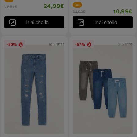
hm
24,99€
59,99€
10,99€
34,99€
Ir al chollo
Ir al chollo
-50%
-57%
5 años
5 años