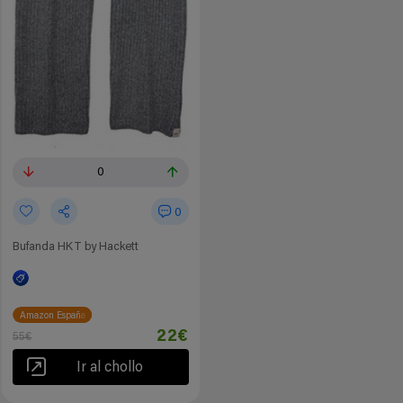
0
0
Bufanda HKT by Hackett
Amazon España
22€
55€
Ir al chollo