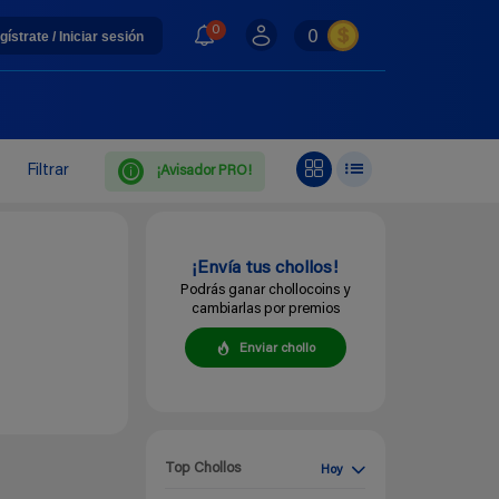
0
0
gístrate / Iniciar sesión
Filtrar
¡Avisador PRO!
¡Envía tus chollos!
Podrás ganar chollocoins y
cambiarlas por premios
Enviar chollo
Top Chollos
Hoy