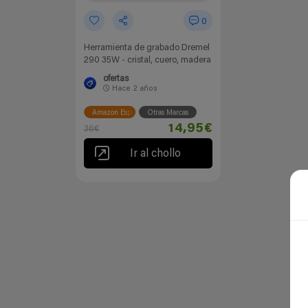
0
Herramienta de grabado Dremel
290 35W - cristal, cuero, madera
ofertas
Hace
2 años
Amazon España
Otras Marcas
14,95€
36€
Ir al chollo