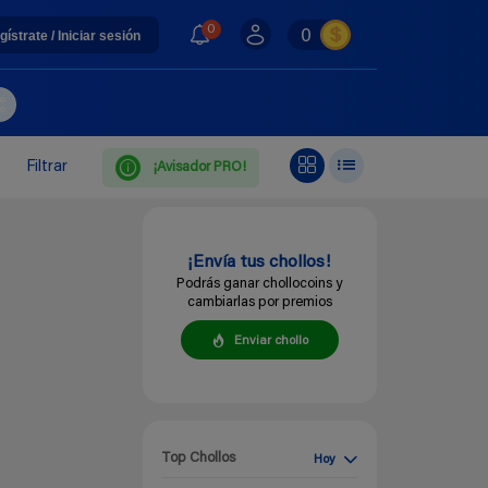
0
0
gístrate / Iniciar sesión
Filtrar
¡Avisador PRO!
¡Envía tus chollos!
Podrás ganar chollocoins y
cambiarlas por premios
Enviar chollo
Top Chollos
Hoy