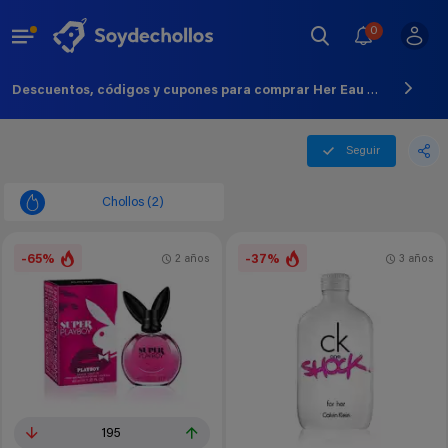
0
Descuentos, códigos y cupones para comprar Her Eau Eau Toilette - Agosto - 2026
Seguir
Chollos (2)
-65%
-37%
2 años
3 años
195