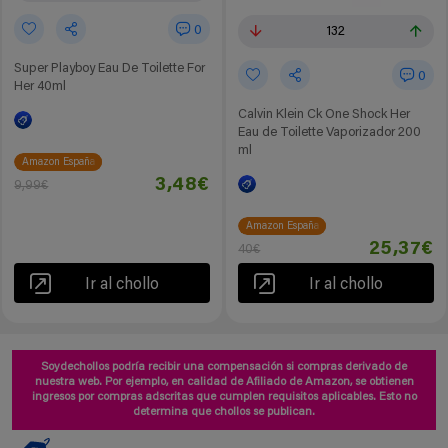
0
132
Super Playboy Eau De Toilette For
0
Her 40ml
Calvin Klein Ck One Shock Her
Eau de Toilette Vaporizador 200
ml
Amazon España
3,48€
9,99€
Amazon España
25,37€
40€
Ir al chollo
Ir al chollo
Soydechollos podría recibir una compensación si compras derivado de
nuestra web. Por ejemplo, en calidad de Afiliado de Amazon, se obtienen
ingresos por compras adscritas que cumplen requisitos aplicables. Esto no
determina que chollos se publican.