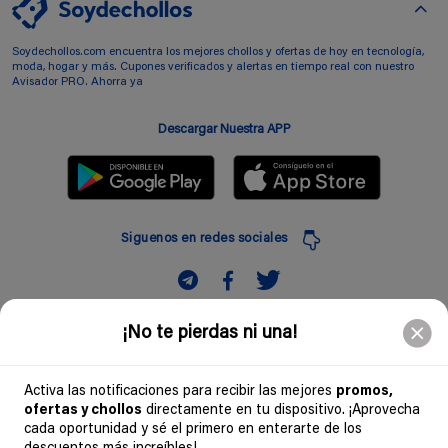
Soydechollos.com encuentra los mejores chollos y ofertas de hoy en tecnología,
moda, hogar y más. Cupones verificados y alertas en tiempo real con nuestro
Avisador PRO. Ahorra ya
Descargar Nuestra APP
Siguenos en redes sociales
Suscribir
¡No te pierdas ni una!
Introduciendo mi correo electronico acepto la politica de privacidad y doy mi
consentimiento a recibir comerciales a traves de mi e-mail
Activa las notificaciones para recibir las mejores
promos,
ofertas y chollos
directamente en tu dispositivo. ¡Aprovecha
Comunidad
cada oportunidad y sé el primero en enterarte de los