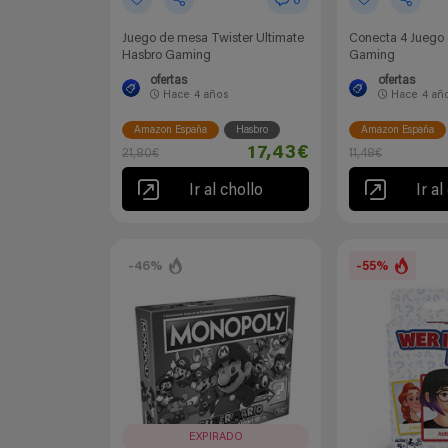
0
Juego de mesa Twister Ultimate
Conecta 4 Juego 
Hasbro Gaming
Gaming
ofertas
ofertas
Hace
4 años
Hace
4 añ
Amazon España
Hasbro
Amazon España
17,43€
21,80€
11,48€
Ir al chollo
Ir al
-46%
-55%
EXPIRADO