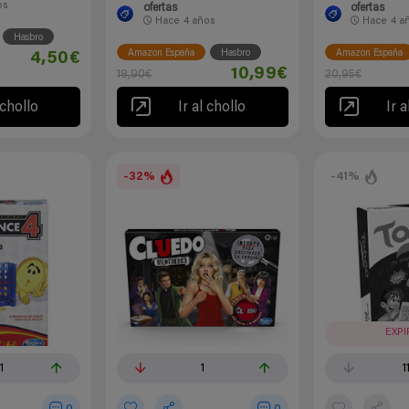
os
ofertas
ofertas
Hace
4 años
Hace
4 a
Hasbro
Amazon España
Hasbro
Amazon España
4,50€
10,99€
18,90€
20,95€
 chollo
Ir al chollo
Ir a
-32%
-41%
EXP
1
1
1