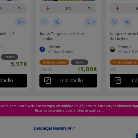
7
345
1
0
0
uién es?
Juego Tragabolas Hasbro
Juego de mesa 
Gaming
de Hasbro
os
ofertas
Erreque
Hace
5 años
Hace
5 a
Hasbro
Amazon España
Hasbro
Amazon España
5,97€
15,89€
26,99€
32€
 chollo
Ir al chollo
Ir a
vado de nuestra web. Por ejemplo, en calidad de Afiliado de Amazon, se obtienen ingr
Esto no determina que chollos se publican.
Descargar Nuestra APP