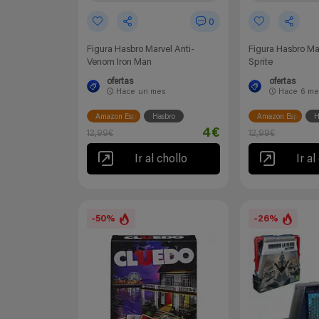
0
Figura Hasbro Marvel Anti-
Figura Hasbro Mar
Venom Iron Man
Sprite
ofertas
ofertas
Hace
un mes
Hace
6 me
Amazon España
Hasbro
Amazon España
H
4€
12,99€
12,99€
Ir al chollo
Ir al
-50%
-26%