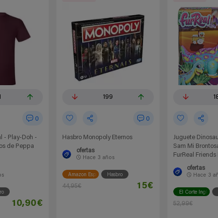
1
199
1
0
0
l - Play-Doh -
Hasbro Monopoly Eternos
Juguete Dinosau
os de Peppa
Sam Mi Brontosa
ofertas
FurReal Friends
Hace
3 años
ofertas
Amazon España
Hasbro
os
Hace
3 a
15€
44,95€
ro
El Corte Inglés
10,90€
52,99€