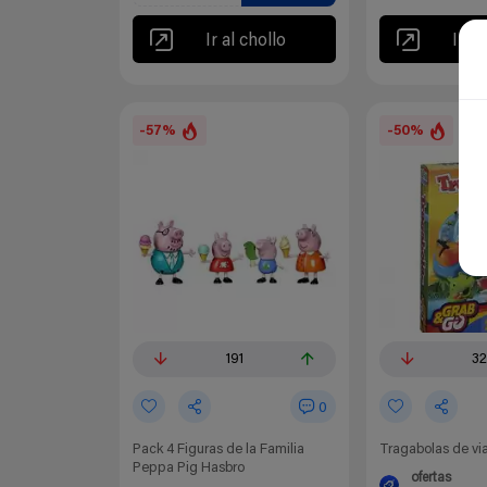
Ir al chollo
Ir al
-57%
-50%
191
32
0
Pack 4 Figuras de la Familia
Tragabolas de vi
Peppa Pig Hasbro
ofertas