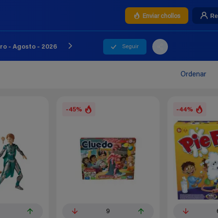
Re
Enviar chollos
Seguir
o - Agosto - 2026
Ordenar
-45%
-44%
9