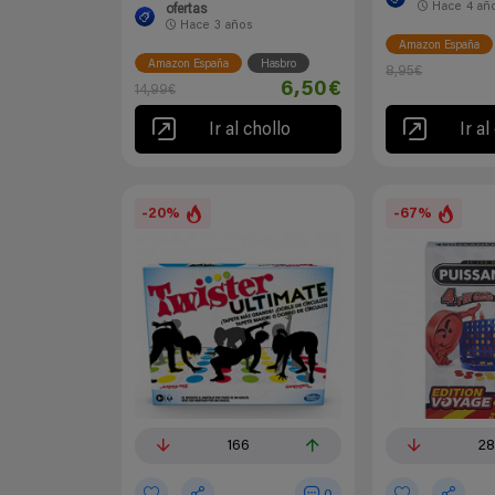
Hace
4 añ
ofertas
Hace
3 años
Amazon España
Amazon España
Hasbro
8,95€
6,50€
14,99€
Ir al chollo
Ir al
-20%
-67%
166
28