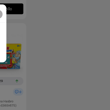
l chollo
29
0
na Hasbro
o E9694175)