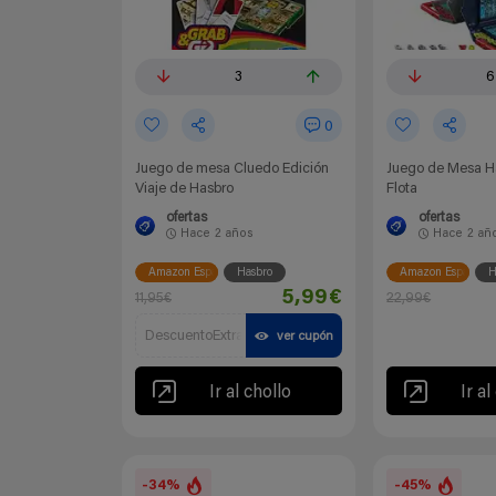
3
6
0
Juego de mesa Cluedo Edición
Juego de Mesa Ha
Viaje de Hasbro
Flota
ofertas
ofertas
Hace
2 años
Hace
2 añ
Amazon España
Hasbro
Amazon España
H
5,99€
11,95€
22,99€
DescuentoExtra
ver cupón
Ir al chollo
Ir al
-34%
-45%