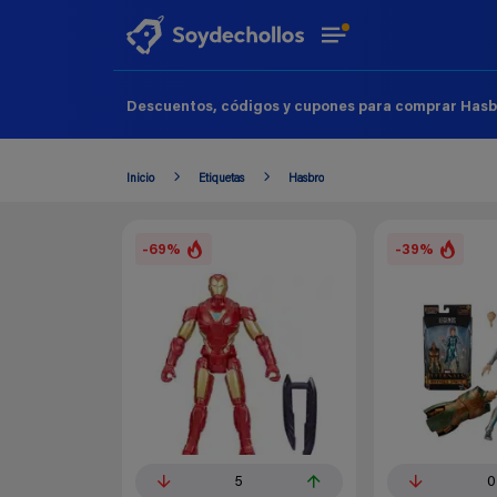
Descuentos, códigos y cupones para comprar Hasbr
Inicio
Etiquetas
Hasbro
-69%
-39%
5
0