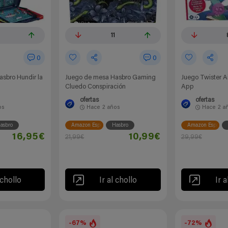
11
0
0
sbro Hundir la
Juego de mesa Hasbro Gaming
Juego Twister A
Cluedo Conspiración
App
ofertas
ofertas
os
Hace
2 años
Hace
2 a
asbro
Amazon España
Hasbro
Amazon España
16,95€
10,99€
21,99€
29,99€
 chollo
Ir al chollo
Ir a
-67%
-72%