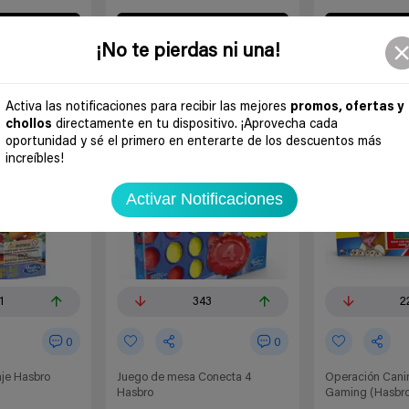
 chollo
Ir al chollo
Ir a
¡No te pierdas ni una!
Activa las notificaciones para recibir las mejores
promos, ofertas y
-42%
-52%
chollos
directamente en tu dispositivo. ¡Aprovecha cada
oportunidad y sé el primero en enterarte de los descuentos más
increíbles!
Activar Notificaciones
1
343
2
0
0
aje Hasbro
Juego de mesa Conecta 4
Operación Cani
Hasbro
Gaming (Hasbr