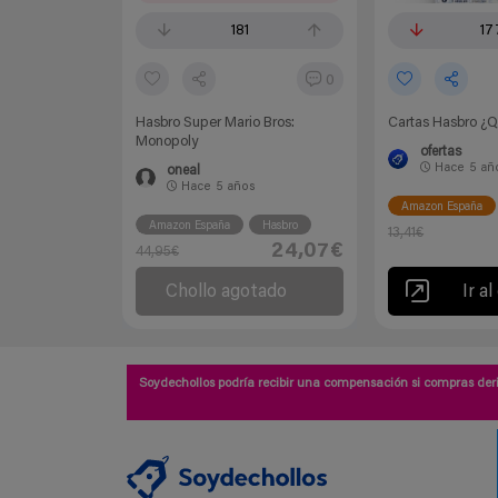
181
17
0
Hasbro Super Mario Bros:
Cartas Hasbro ¿Q
Monopoly
ofertas
Hace
5 añ
oneal
Hace
5 años
Amazon España
Amazon España
Hasbro
13,41€
24,07€
44,95€
Chollo agotado
Ir al
Soydechollos podría recibir una compensación si compras deri