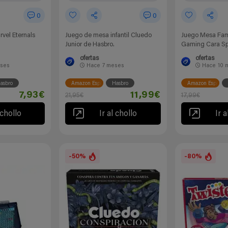
0
0
vel Eternals
Juego de mesa infantil Cluedo
Juego Mesa Fami
Junior de Hasbro.
Gaming Cara Sp
ofertas
ofertas
ses
Hace
7 meses
Hace
10 
asbro
Amazon España
Hasbro
Amazon España
7,93€
11,99€
21,95€
17,99€
 chollo
Ir al chollo
Ir a
-50%
-80%