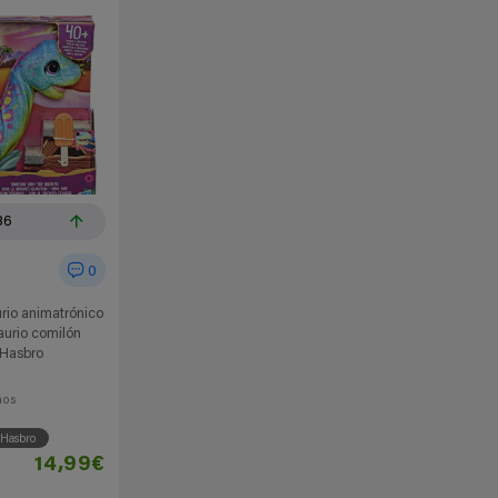
86
0
rio animatrónico
urio comilón
 Hasbro
ños
Hasbro
14,99€