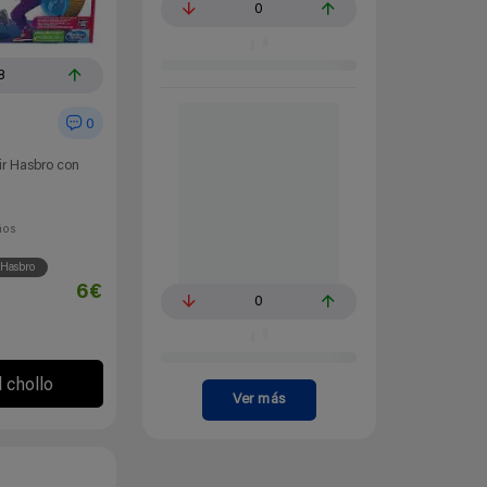
0
8
0
ir Hasbro con
ños
Hasbro
6€
0
l chollo
Ver más