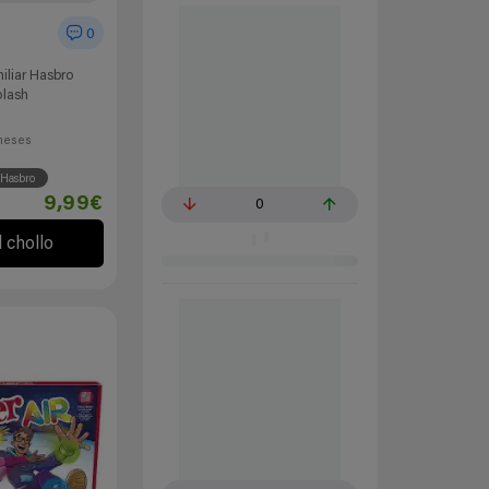
0
liar Hasbro
lash
meses
Hasbro
9,99€
0
l chollo