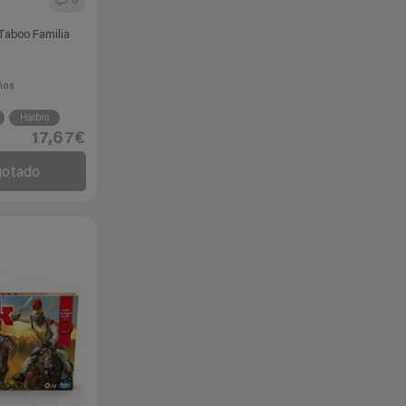
0
Taboo Familia
ños
Hasbro
17,67€
gotado