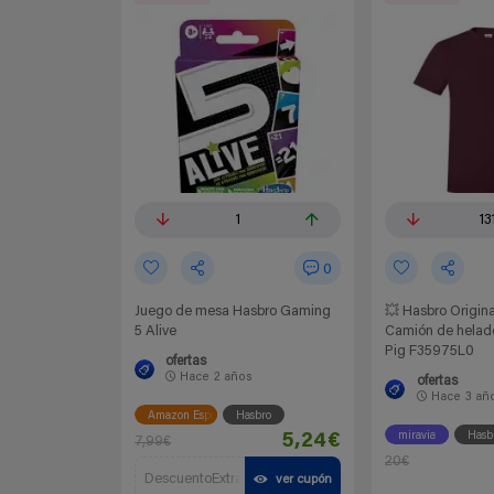
1
13
0
Juego de mesa Hasbro Gaming
💥 Hasbro Origina
5 Alive
Camión de helad
Pig F35975L0
ofertas
Hace
2 años
ofertas
Hace
3 añ
Amazon España
Hasbro
miravia
Hasb
5,24€
7,99€
20€
DescuentoExtra
ver cupón