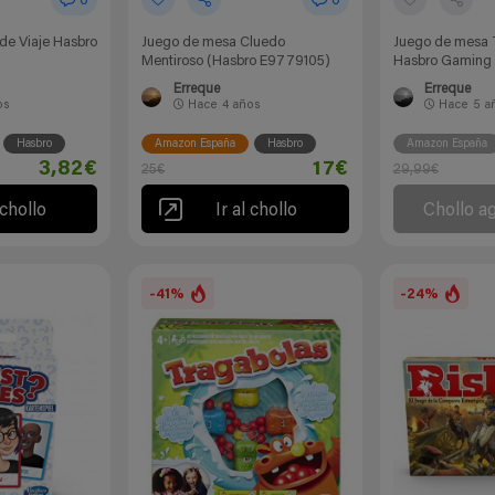
0
0
de Viaje Hasbro
Juego de mesa Cluedo
Juego de mesa 
Mentiroso (Hasbro E9779105)
Hasbro Gaming
Erreque
Erreque
os
Hace
4 años
Hace
5 a
Hasbro
Amazon España
Hasbro
Amazon España
3,82€
17€
25€
29,99€
 chollo
Ir al chollo
Chollo a
-41%
-24%