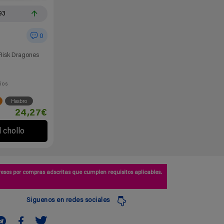
93
0
Risk Dragones
ños
Hasbro
24,27€
l chollo
esos por compras adscritas que cumplen requisitos aplicables.
Siguenos en redes sociales