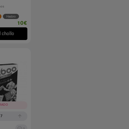
ños
Hasbro
10€
l chollo
IRADO
17