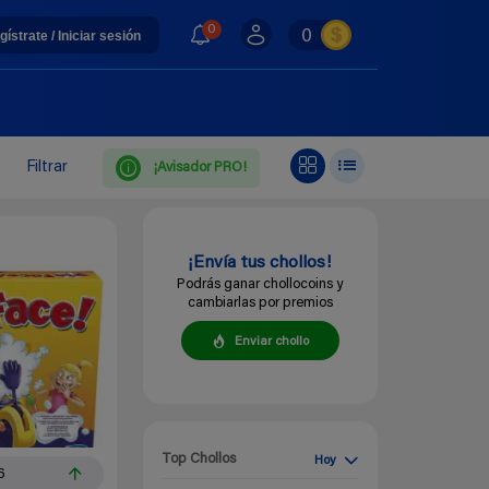
0
0
gístrate / Iniciar sesión
Filtrar
¡Avisador PRO!
¡Envía tus chollos!
Podrás ganar chollocoins y
cambiarlas por premios
Enviar chollo
Top Chollos
Hoy
6