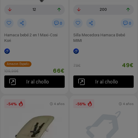
12
200
0
0
Hamaca bebé 2 en 1 Maxi-Cosi
Silla Mecedora Hamaca Bebé
Kori
MIMI
Amazon España
49€
79€
66€
109,99€
Ir al chollo
Ir al chollo
-54%
-56%
4 años
4 años