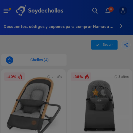
0
Descuentos, códigos y cupones para comprar Hamaca Bebe - Agosto - 2026
Seguir
Chollos (4)
-40%
-38%
un año
3 años