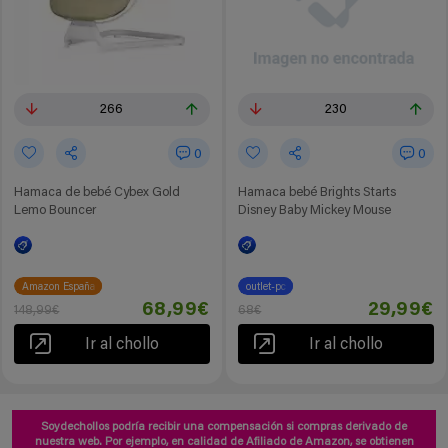
266
230
0
0
Hamaca de bebé Cybex Gold
Hamaca bebé Brights Starts
Lemo Bouncer
Disney Baby Mickey Mouse
Amazon España
outlet-pc
68,99€
29,99€
148,99€
68€
Ir al chollo
Ir al chollo
Soydechollos podría recibir una compensación si compras derivado de
nuestra web. Por ejemplo, en calidad de Afiliado de Amazon, se obtienen