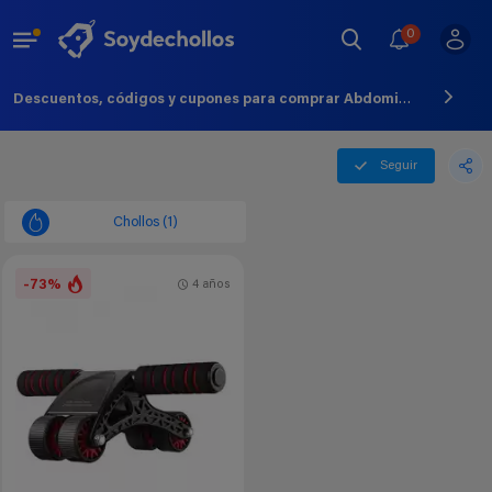
0
Descuentos, códigos y cupones para comprar Abdominal Para Ejercicio - Agosto - 2026
Seguir
Chollos (1)
-73%
4 años