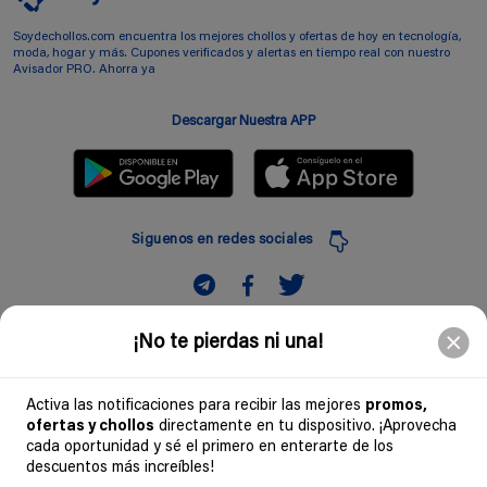
Soydechollos.com encuentra los mejores chollos y ofertas de hoy en tecnología,
moda, hogar y más. Cupones verificados y alertas en tiempo real con nuestro
Avisador PRO. Ahorra ya
Descargar Nuestra APP
Siguenos en redes sociales
Suscribir
¡No te pierdas ni una!
Introduciendo mi correo electronico acepto la politica de privacidad y doy mi
consentimiento a recibir comerciales a traves de mi e-mail
Activa las notificaciones para recibir las mejores
promos,
ofertas y chollos
directamente en tu dispositivo. ¡Aprovecha
Comunidad
cada oportunidad y sé el primero en enterarte de los
descuentos más increíbles!
Legal