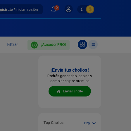
0
0
gístrate / Iniciar sesión
Filtrar
¡Avisador PRO!
¡Envía tus chollos!
Podrás ganar chollocoins y
cambiarlas por premios
Enviar chollo
Top Chollos
Hoy