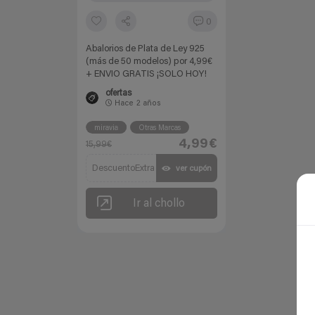
0
Abalorios de Plata de Ley 925
(más de 50 modelos) por 4,99€
+ ENVIO GRATIS ¡SOLO HOY!
ofertas
Hace
2 años
miravia
Otras Marcas
4,99€
15,99€
DescuentoExtra
ver cupón
Ir al chollo