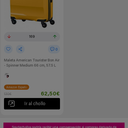
169
0
Maleta American Tourister Bon Air
- Spinner Medium 66 cm, 57.5 L
Amazon España
62,50€
130€
Ir al chollo
Soydechollos podría recibir una compensación si compras derivado de