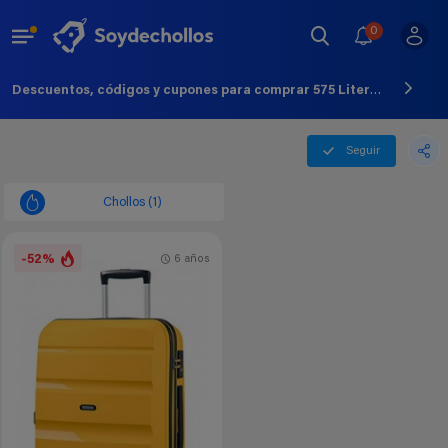
0
Descuentos, códigos y cupones para comprar 575 Liters - Agosto - 2026
Seguir
Chollos (1)
-52%
6 años