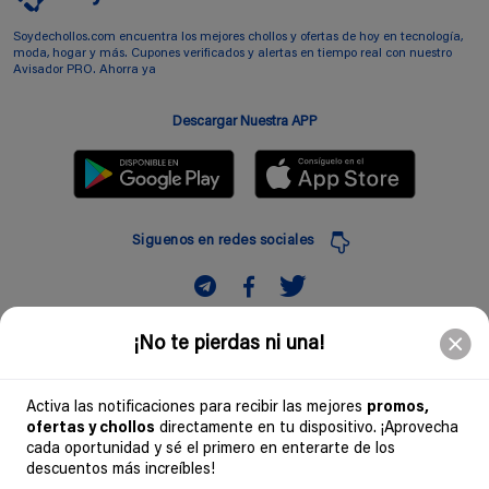
Soydechollos.com encuentra los mejores chollos y ofertas de hoy en tecnología,
moda, hogar y más. Cupones verificados y alertas en tiempo real con nuestro
Avisador PRO. Ahorra ya
Descargar Nuestra APP
Siguenos en redes sociales
Suscribir
¡No te pierdas ni una!
Introduciendo mi correo electronico acepto la politica de privacidad y doy mi
consentimiento a recibir comerciales a traves de mi e-mail
Activa las notificaciones para recibir las mejores
promos,
ofertas y chollos
directamente en tu dispositivo. ¡Aprovecha
Comunidad
cada oportunidad y sé el primero en enterarte de los
descuentos más increíbles!
Legal