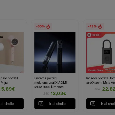
-50%
-43%
pelo portátil
Linterna portátil
Inflador portátil B
 Mijia
multifuncional XIAOMI
aire Xiaomi Mijia A
MIJIA 1000 lúmenes
15,89€
22,8
40€
12,03€
24€
r al chollo
Ir al chollo
Ir al chol