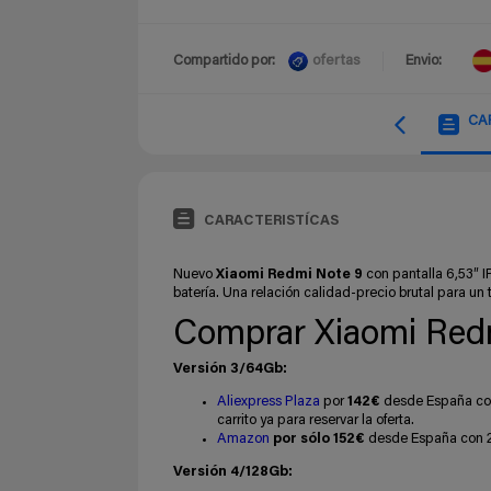
ofertas
Compartido por:
Envio:
CA
CARACTERISTÍCAS
Nuevo
Xiaomi Redmi Note 9
con pantalla 6,53″ 
batería. Una relación calidad-precio brutal para un
Comprar Xiaomi Red
Versión 3/64Gb:
Aliexpress Plaza
por
142€
desde España con
carrito ya para reservar la oferta.
Amazon
por sólo 152€
desde España con 2
Versión 4/128Gb: