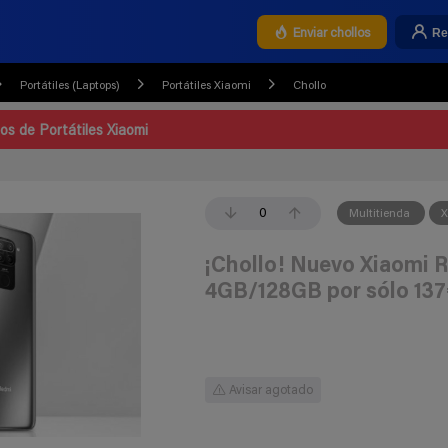
Re
Enviar chollos
Portátiles (Laptops)
Portátiles Xiaomi
Chollo
los de Portátiles Xiaomi
0
Multitienda
X
¡Chollo! Nuevo Xiaomi 
4GB/128GB por sólo 137
Avisar agotado