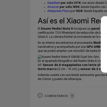
GearBest
por sólo 137€
con envío desde Ch
Amazon
por sólo 189€
desde España con 2
Aliexpress Plaza
por
163€
desde España con
Así es el Xiaomi Red
El
Xiaomi Redmi Note 9
incorpora un
panel IPS
certificación TÜV Rheinland de reducción de la luz 
Glass 5. La cámara frontal va incrustada en la esqui
En su interior encontramos el procesador
MediaTek
nanómetros y acompañado por una
GPU ARM Mal
que se podrá ampliar con microSD de hasta 512GB
En el apartado fotográfico del Redmi Note 9 cont
AF.
Sensor de 8 megapíxeles
con lente ultra
lente macro
(2 cm – 10 cm) y
sensor de 2 mega
Además cuenta con una brutal autonomía gracias 
de 3.5mm y puerto de infrarrojos.
0
COMENTARIOS