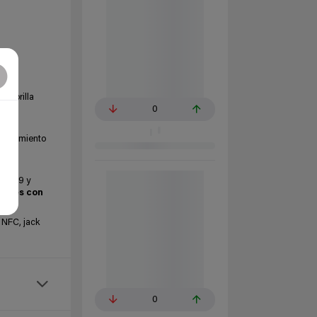
n Gorilla
0
2
acenamiento
f/1.79 y
xeles con
 NFC, jack
0