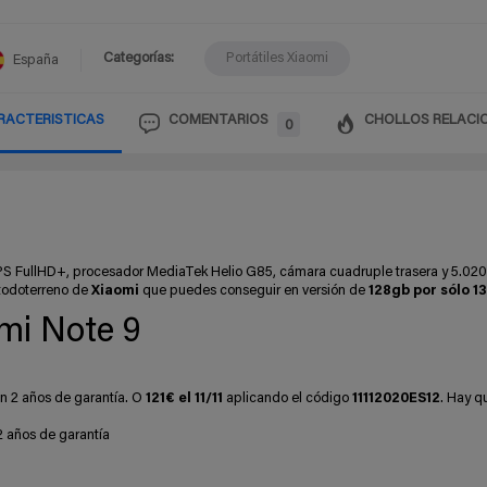
Categorías:
Portátiles Xiaomi
España
RACTERISTICAS
COMENTARIOS
CHOLLOS RELACI
0
IPS FullHD+, procesador MediaTek Helio G85, cámara cuadruple trasera y 5.02
 todoterreno de
Xiaomi
que puedes conseguir en versión de
128gb
por sólo 1
mi Note 9
 2 años de garantía. O
121€ el 11/11
aplicando el código
11112020ES12
. Hay q
 años de garantía