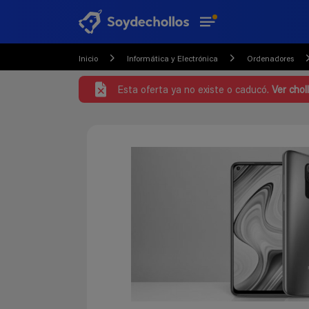
Inicio
Informática y Electrónica
Ordenadores
Esta oferta ya no existe o caducó.
Ver chol