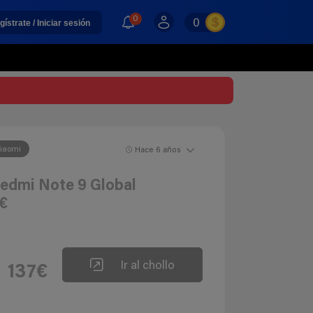
0
0
gístrate / Iniciar sesión
iaomi
Hace 6 años
Redmi Note 9 Global
€
Ir al chollo
137€