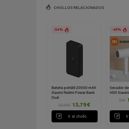
CHOLLOS RELACIONADOS
-54%
-45%
Batería portátil 20000 mAh
Secador de 
Xiaomi Redmi Power Bank
H101 Xiaomi
Dual
29€
13,79€
29,99€
Ir al chollo
I