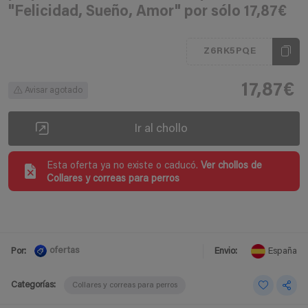
"Felicidad, Sueño, Amor" por sólo 17,87€
Z6RK5PQE
17,87€
Avisar agotado
Ir al chollo
Esta oferta ya no existe o caducó.
Ver chollos de
Collares y correas para perros
ofertas
Por:
Envio:
España
Categorías:
Collares y correas para perros