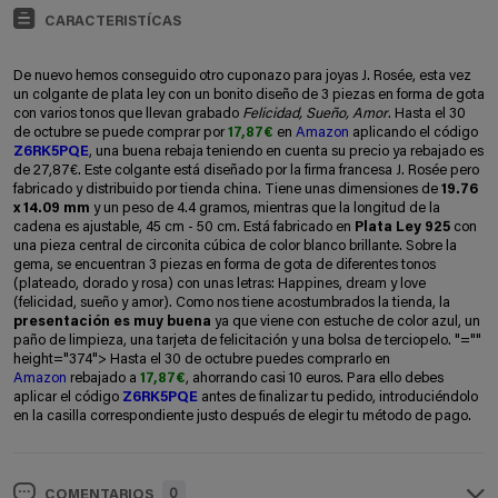
CARACTERISTÍCAS
De nuevo hemos conseguido otro cuponazo para joyas J. Rosée, esta vez
un colgante de plata ley con un bonito diseño de 3 piezas en forma de gota
con varios tonos que llevan grabado
Felicidad, Sueño, Amor
. Hasta el 30
de octubre se puede comprar por
17,87€
en
Amazon
aplicando el código
Z6RK5PQE
, una buena rebaja teniendo en cuenta su precio ya rebajado es
de 27,87€. Este colgante está diseñado por la firma francesa J. Rosée pero
fabricado y distribuido por tienda china. Tiene unas dimensiones de
19.76
x 14.09 mm
y un peso de 4.4 gramos, mientras que la longitud de la
cadena es ajustable, 45 cm - 50 cm. Está fabricado en
Plata Ley 925
con
una pieza central de circonita cúbica de color blanco brillante. Sobre la
gema, se encuentran 3 piezas en forma de gota de diferentes tonos
(plateado, dorado y rosa) con unas letras: Happines, dream y love
(felicidad, sueño y amor). Como nos tiene acostumbrados la tienda, la
presentación es muy buena
ya que viene con estuche de color azul, un
paño de limpieza, una tarjeta de felicitación y una bolsa de terciopelo.
"=""
height="374"> Hasta el 30 de octubre puedes comprarlo en
Amazon
rebajado a
17,87€
, ahorrando casi 10 euros. Para ello debes
aplicar el código
Z6RK5PQE
antes de finalizar tu pedido, introduciéndolo
en la casilla correspondiente justo después de elegir tu método de pago.
0
COMENTARIOS