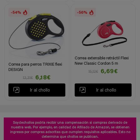
-54%
-56%
Correa extensible retráctil Flexi
New Classic Cordon 5 m
Correa para perros TRIXIE flexi
DESIGN
6,69€
15,12€
6,18€
13,31€
Ir al chollo
Ir al chollo
Soydechollos podría recibir una compensación si compras derivado de
nuestra web. Por ejemplo, en calidad de Afiliado de Amazon, se obtienen
ingresos por compras adscritas que cumplen requisitos aplicables. Esto no
determina que chollos se publican.