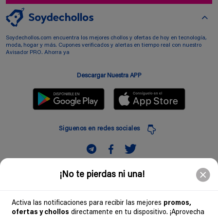
Soydechollos.com encuentra los mejores chollos y ofertas de hoy en tecnología,
moda, hogar y más. Cupones verificados y alertas en tiempo real con nuestro
Avisador PRO. Ahorra ya
Descargar Nuestra APP
Siguenos en redes sociales
Suscribir
¡No te pierdas ni una!
Introduciendo mi correo electronico acepto la politica de privacidad y doy mi
consentimiento a recibir comerciales a traves de mi e-mail
Activa las notificaciones para recibir las mejores
promos,
ofertas y chollos
directamente en tu dispositivo. ¡Aprovecha
Comunidad