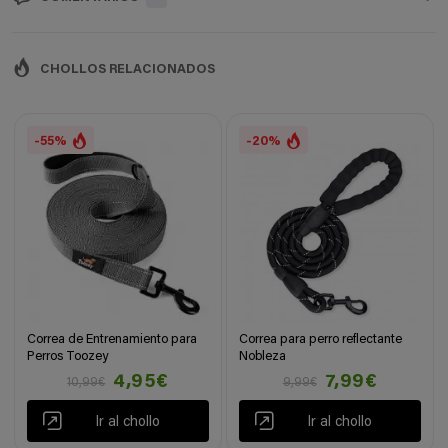
CHOLLOS RELACIONADOS
-55%
-20%
Correa de Entrenamiento para
Correa para perro reflectante
Perros Toozey
Nobleza
4,95€
7,99€
10,99€
9,99€
Ir al chollo
Ir al chollo