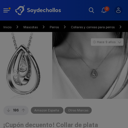
0
Inicio
Mascotas
Perros
Collares y correas para perros
Hace 9 años
186
Amazon España
Otras Marcas
¡Cupón decuento! Collar de plata