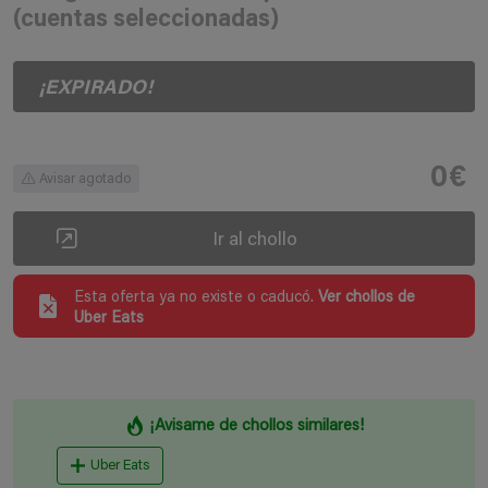
(cuentas seleccionadas)
¡EXPIRADO!
0€
Avisar agotado
Ir al chollo
Esta oferta ya no existe o caducó.
Ver chollos de
Uber Eats
¡Avisame de chollos similares!
Uber Eats