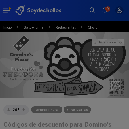
0
Inicio
Gastronomía
Restaurantes
Chollo
Hace 5 años
297
Domino's Pizza
Otras Marcas
Códigos de descuento para Domino's