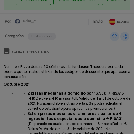
javier_c
Por:
Envio:
España
Categorías:
Restaurantes
CARACTERISTÍCAS
Domino's Pizza donará 50 céntimos a la fundación Theodora por cada
pedido que se realice utilizando los códigos de descuento que aparecen a
continuación:
Octubre 2021
2 pizzas medianas a domicilio por 16,95€
→
RISA15
(+1€ Deluxe's. +1€ masas Roll. Válido del 1 al 31 de octubre de
2021. No acumulable a otras ofertas. Se podrá solicitar el
carnet de estudiante para aplicar las promociones.)
3x1 en pizzas medianas o familiares a partir de 4
ingredientes o especialidad a domicilio
→
RISA31
(Disponible en cualquier tipo de masa. +1€ masas Roll. +1€
Deluxe's. Válido del 1 al 31 de octubre de 2021. No