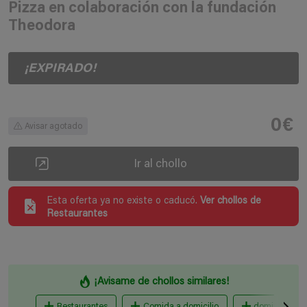
Pizza en colaboración con la fundación
Theodora
¡EXPIRADO!
0€
Avisar agotado
Ir al chollo
Esta oferta ya no existe o caducó.
Ver chollos de
Restaurantes
¡Avisame de chollos similares!
Restaurantes
Comida a domicilio
dominos