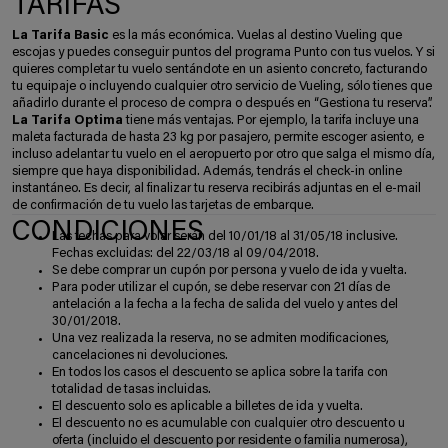
TARIFAS
La Tarifa Basic
es la más económica. Vuelas al destino Vueling que
escojas y puedes conseguir puntos del programa Punto con tus vuelos. Y si
quieres completar tu vuelo sentándote en un asiento concreto, facturando
tu equipaje o incluyendo cualquier otro servicio de Vueling, sólo tienes que
añadirlo durante el proceso de compra o después en “Gestiona tu reserva”.
La Tarifa Optima
tiene más ventajas. Por ejemplo, la tarifa incluye una
maleta facturada de hasta 23 kg por pasajero, permite escoger asiento, e
incluso adelantar tu vuelo en el aeropuerto por otro que salga el mismo día,
siempre que haya disponibilidad. Además, tendrás el check-in online
instantáneo. Es decir, al finalizar tu reserva recibirás adjuntas en el e-mail
de confirmación de tu vuelo las tarjetas de embarque.
CONDICIONES
Las fechas para volar serán del 10/01/18 al 31/05/18 inclusive.
Fechas excluidas: del 22/03/18 al 09/04/2018.
Se debe comprar un cupón por persona y vuelo de ida y vuelta.
Para poder utilizar el cupón, se debe reservar con 21 días de
antelación a la fecha a la fecha de salida del vuelo y antes del
30/01/2018.
Una vez realizada la reserva, no se admiten modificaciones,
cancelaciones ni devoluciones.
En todos los casos el descuento se aplica sobre la tarifa con
totalidad de tasas incluidas.
El descuento solo es aplicable a billetes de ida y vuelta.
El descuento no es acumulable con cualquier otro descuento u
oferta (incluido el descuento por residente o familia numerosa),