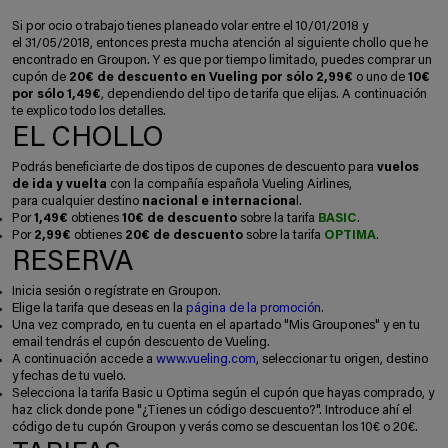
Si por ocio o trabajo tienes planeado volar entre el 10/01/2018 y
el 31/05/2018, entonces presta mucha atención al siguiente chollo que he
encontrado en Groupon. Y es que por tiempo limitado, puedes comprar un
cupón de
20€ de descuento en Vueling por sólo 2,99€
o uno de
10€
por sólo 1,49€
, dependiendo del tipo de tarifa que elijas. A continuación
te explico todo los detalles.
EL CHOLLO
Podrás beneficiarte de dos tipos de cupones de descuento para
vuelos
de ida y vuelta
con la compañía española Vueling Airlines,
para cualquier destino
nacional e internaciona
l.
Por
1,49€
obtienes
10€ de descuento
sobre la tarifa
BASIC
.
Por
2,99€
obtienes
20€ de descuento
sobre la tarifa
OPTIMA
.
RESERVA
Inicia sesión o regístrate en Groupon.
Elige la tarifa que deseas en la
página de la promoción
.
Una vez comprado, en tu cuenta en el apartado "Mis Groupones" y en tu
email tendrás el cupón descuento de Vueling.
A continuación accede a
www.vueling.com
, seleccionar tu origen, destino
y fechas de tu vuelo.
Selecciona la tarifa Basic u Optima según el cupón que hayas comprado, y
haz click donde pone "¿Tienes un código descuento?". Introduce ahí el
código de tu cupón Groupon y verás como se descuentan los 10€ o 20€.