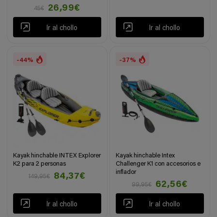
26,99€
45€
Ir al chollo
Ir al chollo
-44%
-37%
Kayak hinchable INTEX Explorer
Kayak hinchable Intex
K2 para 2 personas
Challenger K1 con accesorios e
inflador
84,37€
149,95€
62,56€
99,95€
Ir al chollo
Ir al chollo