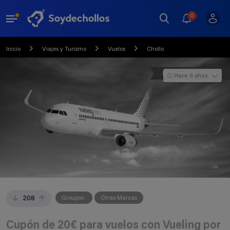
0
Inicio
Viajes y Turismo
Vuelos
Chollo
Hace 9 años
208
Groupon
Otras Marcas
Cupón de 20€ para vuelos con Vueling por