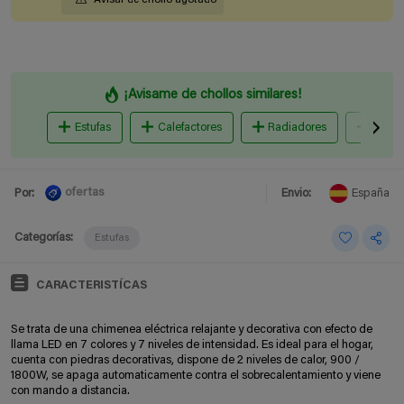
¡Avisame de chollos similares!
Estufas
Calefactores
Radiadores
chime
ofertas
Por:
Envio:
España
Categorías:
Estufas
CARACTERISTÍCAS
Se trata de una chimenea eléctrica relajante y decorativa con efecto de
llama LED en 7 colores y 7 niveles de intensidad. Es ideal para el hogar,
cuenta con piedras decorativas, dispone de 2 niveles de calor, 900 /
1800W, se apaga automaticamente contra el sobrecalentamiento y viene
con mando a distancia.