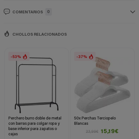
0
COMENTARIOS
CHOLLOS RELACIONADOS
-53%
-37%
Perchero burro doble de metal
50x Perchas Terciopelo
con barras para colgar ropa y
Blancas
base inferior para zapatos o
15,19€
23,99€
cajas