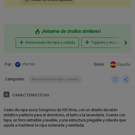
¡Avisame de chollos similares!
Almacenaje de ropa y colada
Tuppers y recipientes par
ofertas
Por:
Envio:
España
Categorías:
Almacenaje de ropa y colada
CARACTERISTÍCAS
Cesto de ropa sucia Songmics de 105 litros, con un diseño de ratán
sintético perfecto para el dormitorio, el baño o la lavandería. Cuenta con
tapa, un forro extraíble y lavable, y una estructura plegable y robusta que
ayuda a mantener la ropa ordenada y ventilada.