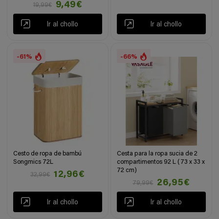
9,49€
19,99€
Ir al chollo
Ir al chollo
-61%
-66%
Cesto de ropa de bambú
Cesta para la ropa sucia de 2
Songmics 72L
compartimentos 92 L (73 x 33 x
72 cm)
12,96€
32,99€
26,95€
79,99€
Ir al chollo
Ir al chollo